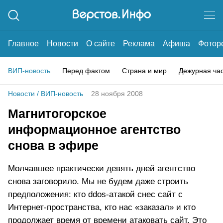
Главное
Новости
О сайте
Реклама
Афиша
Фотор
ВИП-новость
Перед фактом
Страна и мир
Дежурная ча
Новости
/
ВИП-новость
28 ноября 2008
Магнитогорское
информационное агентство
снова в эфире
Молчавшее практически девять дней агентство
снова заговорило. Мы не будем даже строить
предположения: кто ddos-атакой снес сайт с
Интернет-пространства, кто нас «заказал» и кто
продолжает время от времени атаковать сайт. Это