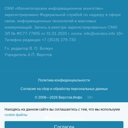
СМИ «Магнитогорское информационное агентство»
зарегистрировано Федеральной службой по надзору в сфере
связи, информационных технологий и массовых
коммуникаций. Запись в реестре зарегистрированных СМИ:
ЭЛ № ФС77-77805 от 31.01.2020 г. почта: info@verstov.info 18+
Телефон редакции +7 (3519) 279-733
Гл. редактор В. О. Болкун
Учредитель А.П. Верстов
Политика конфиденциальности
Согласие на сбор и обработку персональных данных
© 2008—
2026
Верстов.Инфо
18+
Сделано в
KLBR
Находясь на данном сайте вы соглашаетесь с тем, что мы используем
cookie-файлы
Согласен