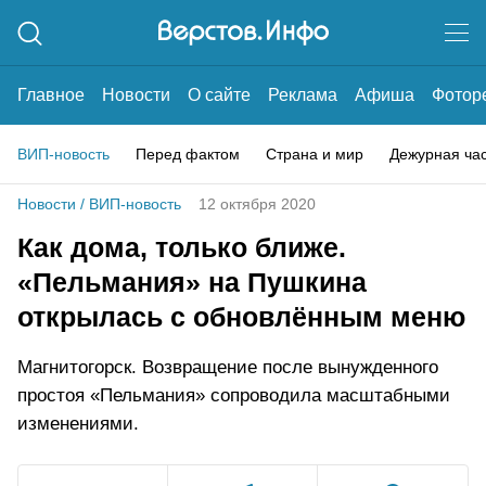
Главное
Новости
О сайте
Реклама
Афиша
Фотор
ВИП-новость
Перед фактом
Страна и мир
Дежурная ча
Новости
/
ВИП-новость
12 октября 2020
Как дома, только ближе.
«Пельмания» на Пушкина
открылась с обновлённым меню
Магнитогорск. Возвращение после вынужденного
простоя «Пельмания» сопроводила масштабными
изменениями.