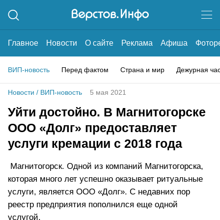
Главное
Новости
О сайте
Реклама
Афиша
Фотор
ВИП-новость
Перед фактом
Страна и мир
Дежурная ча
Новости
/
ВИП-новость
5 мая 2021
Уйти достойно. В Магнитогорске
ООО «Долг» предоставляет
услуги кремации с 2018 года
Магнитогорск. Одной из компаний Магнитогорска,
которая много лет успешно оказывает ритуальные
услуги, является ООО «Долг». С недавних пор
реестр предприятия пополнился еще одной
услугой.