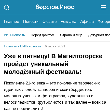
Главное
Новости
О сайте
Реклама
Афиша
Фотор
ВИП-новость
Перед фактом
Страна и мир
Дежурная ча
Новости
/
ВИП-новость
6 июня 2021
Уже в пятницу! В Магнитогорске
пройдёт уникальный
молодёжный фестиваль!
Поколение 21-го века – это поколение творческих
идейных людей: танцоров и скейтбордистов,
молодых ученых и фотографов, художников и
велосипедистов, футболистов и так далее – всех за
раз не перечислить!