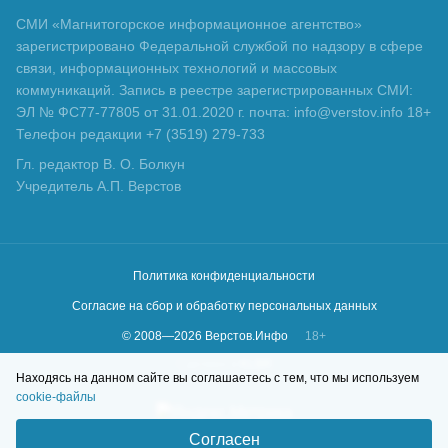
СМИ «Магнитогорское информационное агентство»
зарегистрировано Федеральной службой по надзору в сфере
связи, информационных технологий и массовых
коммуникаций. Запись в реестре зарегистрированных СМИ:
ЭЛ № ФС77-77805 от 31.01.2020 г. почта: info@verstov.info 18+
Телефон редакции +7 (3519) 279-733
Гл. редактор В. О. Болкун
Учредитель А.П. Верстов
Политика конфиденциальности
Согласие на сбор и обработку персональных данных
© 2008—
2026
Верстов.Инфо
18+
Сделано в
KLBR
Находясь на данном сайте вы соглашаетесь с тем, что мы используем
cookie-файлы
Согласен