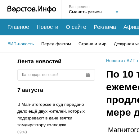
Ваш регион
Главное
Новости
О сайте
Реклама
Афиш
ВИП-новость
Перед фактом
Страна и мир
Дежурная ч
Новости
/
ВИП-н
Лента новостей
По 10 
Календарь новостей
ежеме
7 августа
продл
В Магнитогорске в суд передано
мере 
дело ещё двух жителей, которых
подозревают в даче взятки
замдиректору колледжа
Магнитого
09:43