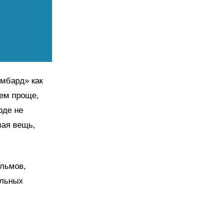
омбард» как
аем проще,
рде не
вая вещь,
ильмов,
альных