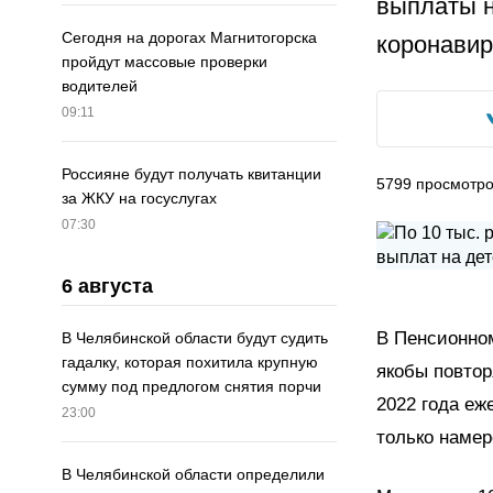
выплаты н
Сегодня на дорогах Магнитогорска
коронавир
пройдут массовые проверки
водителей
09:11
Россияне будут получать квитанции
5799
просмотр
за ЖКУ на госуслугах
07:30
6 августа
В Пенсионно
В Челябинской области будут судить
гадалку, которая похитила крупную
якобы повтор
сумму под предлогом снятия порчи
2022 года еж
23:00
только намер
В Челябинской области определили