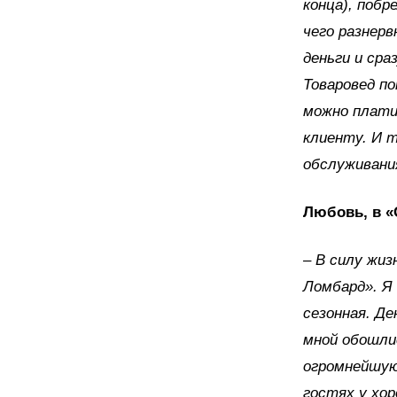
конца), побр
чего разнер
деньги и сра
Товаровед по
можно плати
клиенту. И 
обслуживани
Любовь, в «
– В силу жи
Ломбард». Я 
сезонная. Де
мной обошли
огромнейшую
гостях у хо