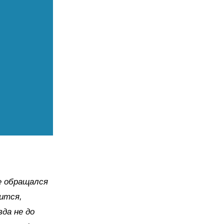
не обращался
рится,
да не до