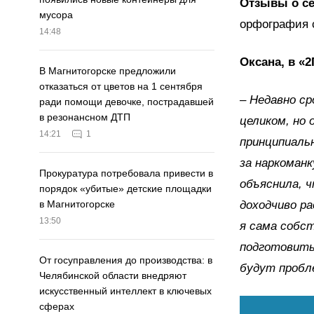
Отзывы о се
мусора
орфография 
14:48
Оксана, в «
В Магнитогорске предложили
отказаться от цветов на 1 сентября
– Недавно ср
ради помощи девочке, пострадавшей
в резонансном ДТП
целиком, но 
14:21
1
принципиаль
за наркоманк
Прокуратура потребовала привести в
объяснила, ч
порядок «убитые» детские площадки
доходчиво ра
в Магнитогорске
13:50
я сама собст
подготовить 
От госуправления до производства: в
будут пробл
Челябинской области внедряют
искусственный интеллект в ключевых
сферах