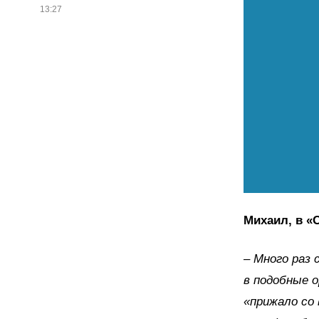
13:27
Михаил, в «
– Много раз 
в подобные о
«прижало со 