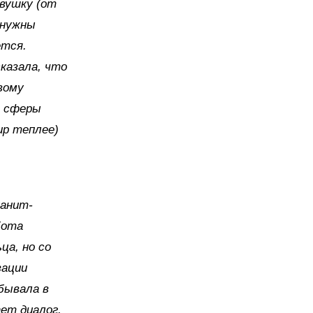
евушку (от
 нужны
ется.
сказала, что
вому
е сферы
ир теплее)
ианит-
бота
ца, но со
зации
бывала в
ет диалог.