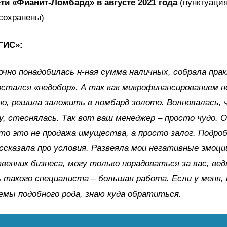
ти «Фианит-Ломбард» в августе 2021 года
(пунктуация
сохранены)
2ГИС»:
очно понадобилась н-ная сумма наличных, собрала пра
остался «недобор». А так как микрофинансированием н
но, решила заложить в ломбард золото. Волновалась,
у, стеснялась. Так вот ваш менеджер – просто чудо. О
то это не продажа имущества, а просто залог. Подроб
ссказала про условия. Развеяла мои негативные эмоции
венник бизнеса, могу только порадоваться за вас, вед
такого специалиста – большая работа. Если у меня, н
емы подобного рода, знаю куда обратиться.