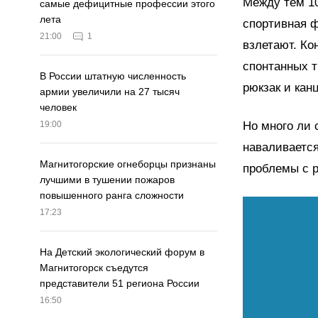
Между тем 10
самые дефицитные профессии этого
лета
спортивная ф
21:00
1
взлетают. Ко
спонтанных т
В России штатную численность
рюкзак и кан
армии увеличили на 27 тысяч
человек
Но много ли 
19:00
наваливается
Магнитогорские огнеборцы признаны
проблемы с 
лучшими в тушении пожаров
повышенного ранга сложности
17:23
На Детский экологический форум в
Магнитогорск съедутся
представители 51 региона России
16:50