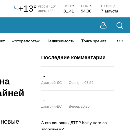
+13°
USD
EUR
Пятница
утром +16°
81.41
94.06
7 августа
днем +23°
ект
Фоторепортаж
Недвижимость
Точка зрения
Последние комментарии
…
на
Дмитрий-ДС
Сегодня, 07:59
айней
…
Дмитрий-ДС
Вчера, 20:20
о новые
А кто виновник ДТП? Как у него со
здоровьем?