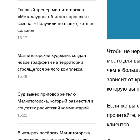
Главный тренер магнитогорского
«Металлурга» об итогах прошлого
сезона: «Получили по шапке, хотя не
сильно»
16:17
Чтобы не нер
Магнитогорский художник создал
место для вы
новое граффити на территории
строящегося жилого комплекса
чем в больш
15:49
зависит от к
которую вы п
Суд вынес приговор жителю
Магнитогорска, который разместил в
Если же вы с
соцсетях расистский комментарий
прочитайте, 
15:22
клиентов.
В четырех посёлках Магнитогорска
появились новые контейнеры для