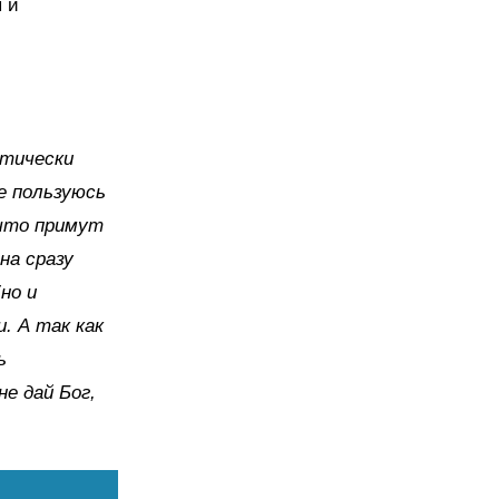
 и
ктически
е пользуюсь
 что примут
на сразу
но и
. А так как
ь
е дай Бог,