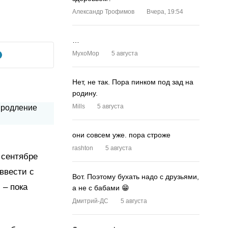
Александр Трофимов
Вчера, 19:54
…
MyxoMop
5 августа
Нет, не так. Пора пинком под зад на
родину.
Mills
5 августа
они совсем уже. пора строже
rashton
5 августа
 сентябре
ввести с
Вот. Поэтому бухать надо с друзьями,
 – пока
а не с бабами 😁
Дмитрий-ДС
5 августа