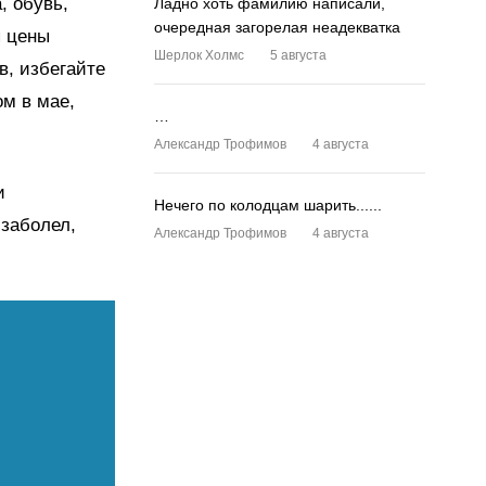
, обувь,
Ладно хоть фамилию написали,
очередная загорелая неадекватка
я цены
Шерлок Холмс
5 августа
в, избегайте
ом в мае,
…
Александр Трофимов
4 августа
и
Нечего по колодцам шарить......
 заболел,
Александр Трофимов
4 августа