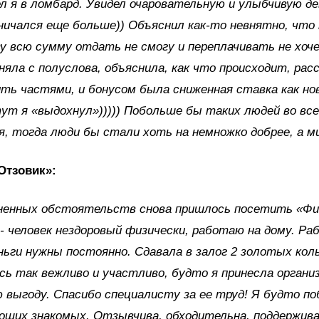
ел я в ломбард. Увидел очаровательную и улыбчивую д
вничался еще больше)) Объяснил как-то невнятно, что
зу всю сумму отдать не смогу и переплачивать не хоч
няла с полуслова, объяснила, как что происходит, рас
ть частями, и бонусом была сниженная ставка как но
тут я «выдохнул»))))) Побольше бы таких людей во вс
я, тогда люди бы стали хоть на немножко добрее, а м
Отзовик»:
зненных обстоятельств снова пришлось посетить «Ф
- человек нездоровый физически, работаю на дому. Ра
ньги нужны постоянно. Сдавала в залог 2 золотых коль
сь так вежливо и участливо, будто я принесла органи
 выгоду. Спасибо специалисту за ее труд! Я будто по
роших знакомых. Отзывчива, обходительна, поддержива