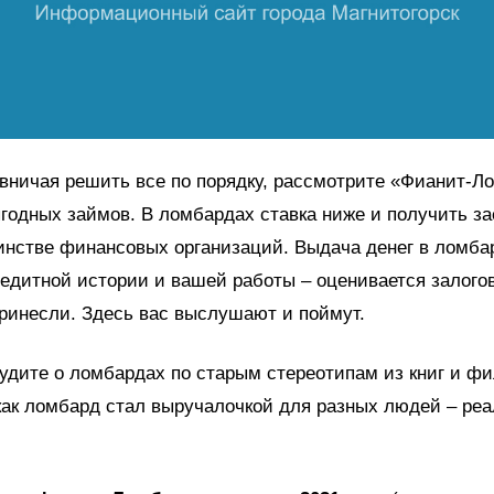
вничая решить все по порядку, рассмотрите «Фианит-Л
годных займов. В ломбардах ставка ниже и получить з
инстве финансовых организаций. Выдача денег в ломба
редитной истории и вашей работы – оценивается залого
ринесли. Здесь вас выслушают и поймут.
удите о ломбардах по старым стереотипам из книг и ф
как ломбард стал выручалочкой для разных людей – ре