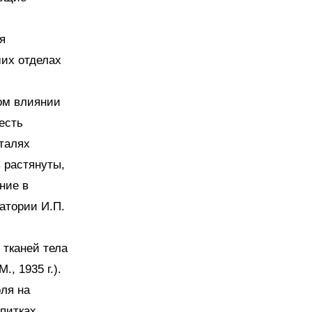
я
ших отделах
ном влиянии
есть
еталях
 растянуты,
ние в
атории И.П.
 тканей тела
, 1935 г.).
оля на
апитках