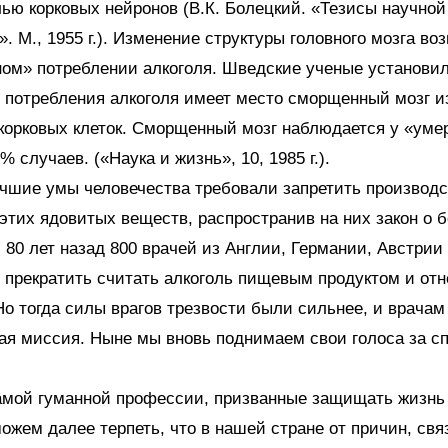
лью корковых нейронов (В.К. Болецкий. «Тезисы научной
. М., 1955 г.). Изменение структуры головного мозга во
ом» потреблении алкоголя. Шведские ученые установил
т потребления алкоголя имеет место сморщенный мозг и
корковых клеток. Сморщенный мозг наблюдается у «уме
 случаев. («Наука и жизнь», 10, 1985 г.).
чшие умы человечества требовали запретить производс
этих ядовитых веществ, распространив на них закон о б
 80 лет назад 800 врачей из Англии, Германии, Австрии
 прекратить считать алкоголь пищевым продуктом и отне
Но тогда силы врагов трезвости были сильнее, и врачам
ая миссия. Ныне мы вновь поднимаем свои голоса за с
амой гуманной профессии, призванные защищать жизнь 
можем далее терпеть, что в нашей стране от причин, свя