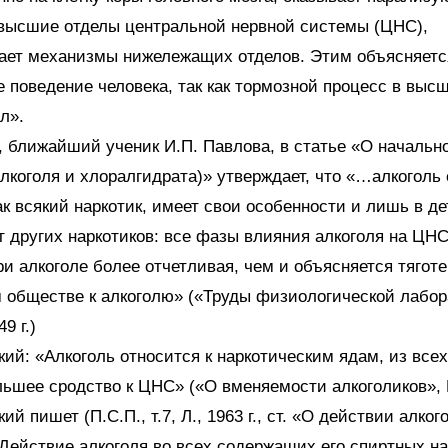
 высшие отделы центральной нервной системы (ЦНС),
ает механизмы нижележащих отделов. Этим объясняетс
 поведение человека, так как тормозной процесс в выс
л».
, ближайший ученик И.П. Павлова, в статье «О началь
алкоголя и хлоралгидрата)» утверждает, что «…алкоголь 
как всякий наркотик, имеет свои особенности и лишь в д
т других наркотиков: все фазы влияния алкоголя на ЦНС
 алкоголе более отчетливая, чем и объясняется тяготе
 обществе к алкоголю» («Труды физиологической лабор
9 г.)
кий: «Алкоголь относится к наркотическим ядам, из всех
ьшее сродство к ЦНС» («О вменяемости алкоголиков», М.
ий пишет (П.С.П., т.7, Л., 1963 г., ст. «О действии алког
«Действие алкоголя во всех содержащих его спиртных н