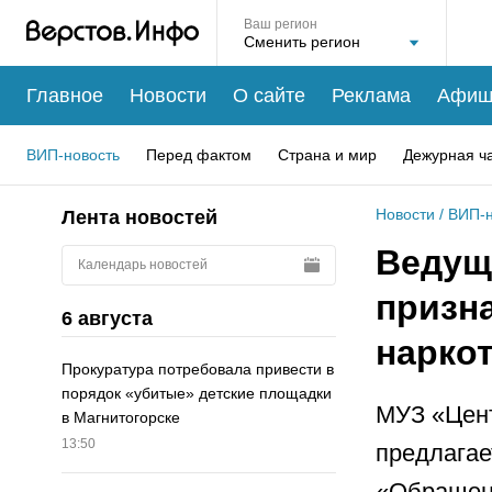
Ваш регион
Главное
Новости
О сайте
Реклама
Афиш
ВИП-новость
Перед фактом
Страна и мир
Дежурная ч
Новости
/
ВИП-н
Лента новостей
Ведущ
Календарь новостей
призна
6 августа
нарко
Прокуратура потребовала привести в
порядок «убитые» детские площадки
МУЗ «Цент
в Магнитогорске
13:50
предлагае
«Обращени