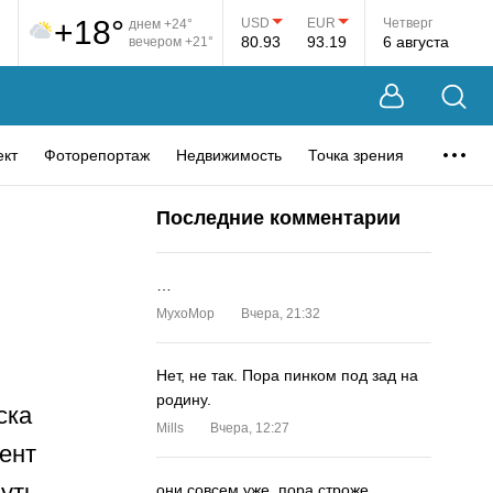
+18°
USD
EUR
Четверг
днем +24°
80.93
93.19
6 августа
вечером +21°
ект
Фоторепортаж
Недвижимость
Точка зрения
Последние комментарии
…
MyxoMop
Вчера, 21:32
Нет, не так. Пора пинком под зад на
родину.
ска
Mills
Вчера, 12:27
ент
уть
они совсем уже. пора строже