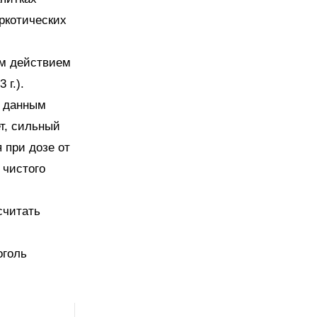
аркотических
им действием
 г.).
о данным
ет, сильный
 при дозе от
 чистого
считать
оголь