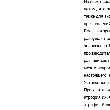
Из всех нарк
потому что о
также для э
преступлени
Беды, которы
разрушают з
человека на 
производител
разваливают 
мозг и репро
настоящего, 
Установлено,
При длительн
атрофия их, 
атрофия боль