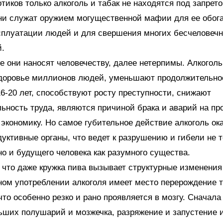
отиков только алкоголь и табак не находятся под запрето
ни служат оружием могущественной мафии для ее обог
ксплуатации людей и для свершения многих бесчеловеч
й.
е они наносят человечеству, далее нетерпимы. Алкоголь
доровье миллионов людей, уменьшают продолжительно
16-20 лет, способствуют росту преступности, снижают
ьность труда, являются причиной брака и аварий на пр
экономику. Но самое губительное действие алкоголь ок
дуктивные органы, что ведет к разрушению и гибели не 
но и будущего человека как разумного существа.
 что даже кружка пива вызывает структурные изменения
ом употреблении алкоголя имеет место перерождение т
что особенно резко и рано проявляется в мозгу. Сначал
ших полушарий и мозжечка, разряжение и запустение и