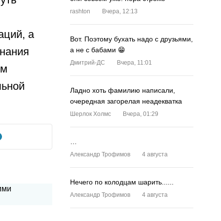
rashton
Вчера, 12:13
аций, а
Вот. Поэтому бухать надо с друзьями,
знания
а не с бабами 😁
Дмитрий-ДС
Вчера, 11:01
им
льной
Ладно хоть фамилию написали,
очередная загорелая неадекватка
Шерлок Холмс
Вчера, 01:29
…
Александр Трофимов
4 августа
Нечего по колодцам шарить......
Александр Трофимов
4 августа