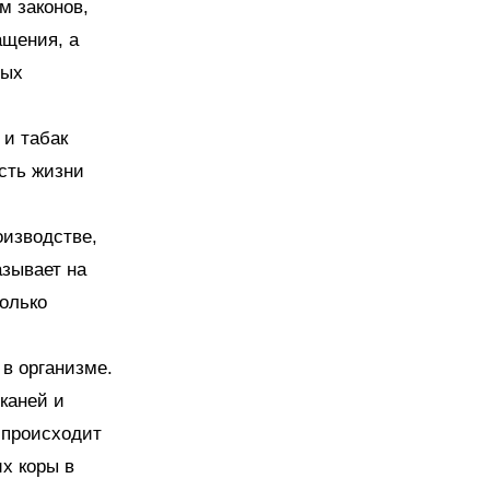
м законов,
ащения, а
ных
 и табак
сть жизни
оизводстве,
азывает на
только
 в организме.
каней и
а происходит
х коры в