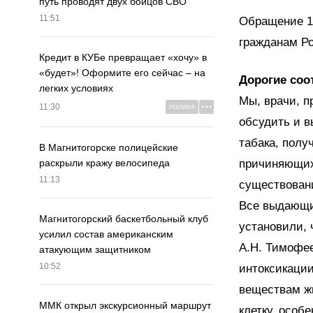
путь проводят двух бойцов СВО
11:51
Обращение 17
гражданам Р
Кредит в КУБе превращает «хочу» в
«будет»! Оформите его сейчас – на
Дорогие соо
легких условиях
Мы, врачи, п
11:30
РЕКЛАМА
обсудить и 
табака, полу
В Магнитогорске полицейские
причиняющих 
раскрыли кражу велосипеда
11:13
существовани
Все выдающие
Магнитогорский баскетбольный клуб
установили, 
усилил состав американским
А.Н. Тимофее
атакующим защитником
10:52
интоксикации
веществам ж
ММК открыл экскурсионный маршрут
клетку, особ