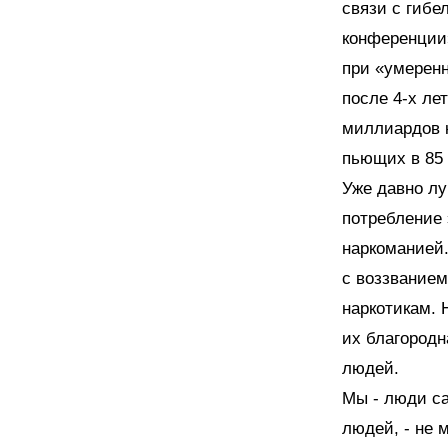
связи с гибе
конференции»
при «умеренн
после 4-х ле
миллиардов 
пьющих в 85 %
Уже давно лу
потребление 
наркоманией.
с воззванием
наркотикам. 
их благородн
людей.
Мы - люди с
людей, - не 