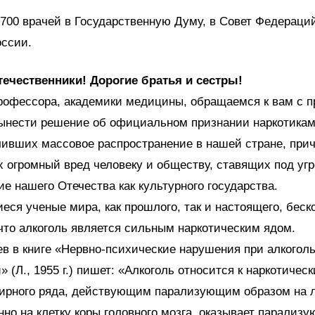
00 врачей в Государственную Думу, в Совет Федераций
оссии.
течественники! Дорогие братья и сестры!
рофессора, академики медицины, обращаемся к вам с 
вынести решение об официальном признании наркотикам
чивших массовое распространение в нашей стране, при
огромный вред человеку и обществу, ставящих под угр
е нашего Отечества как культурного государства.
ся ученые мира, как прошлого, так и настоящего, бес
что алкоголь является сильным наркотическим ядом.
в в книге «Нервно-психические нарушения при алкогол
» (Л., 1955 г.) пишет: «Алкоголь относится к наркотичес
ирного ряда, действующим парализующим образом на
енно на клетку коры головного мозга, оказывает парализ