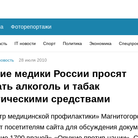
а
Фоторепортажи
асть
IT новости
Спорт
Политика
Экономика
Спецпро
овость
28 июля 2010
ие медики России просят
ть алкоголь и табак
тическими средствами
р медицинской профилактики» Магнитогор
т посетителям сайта для обсуждения докум
е 1700 врачей» «Оружие против нации». С