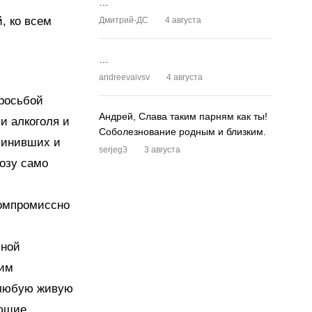
…
, ко всем
Дмитрий-ДС
4 августа
…
andreevaivsv
4 августа
просьбой
Андрей, Слава таким парням как ты!
и алкоголя и
Соболезнование родным и близким.
чинивших и
serjeg3
3 августа
озу само
компромиссно
ьной
ким
 любую живую
ующие