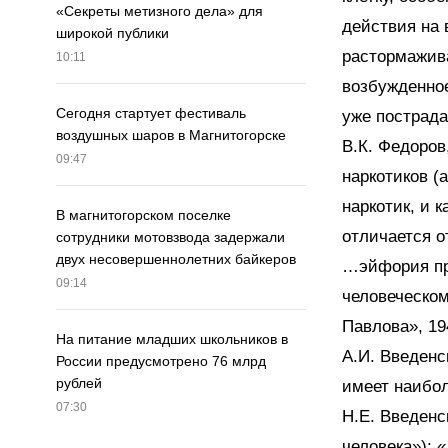
«Секреты метизного дела» для
действия на
широкой публики
растормажив
10:11
возбужденное
Сегодня стартует фестиваль
уже пострада
воздушных шаров в Магнитогорске
В.К. Федоров
09:47
наркотиков (
наркотик, и 
В магнитогорском поселке
отличается о
сотрудники мотовзвода задержали
двух несовершеннолетних байкеров
…эйфория при
09:14
человеческом
Павлова», 194
На питание младших школьников в
А.И. Введенс
России предусмотрено 76 млрд
рублей
имеет наибол
07:30
Н.Е. Введенск
человека»): 