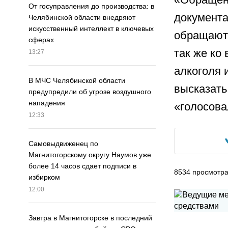
От госуправления до производства: в
документа
Челябинской области внедряют
искусственный интеллект в ключевых
обращаютс
сферах
так же ко
13:27
алкоголя 
В МЧС Челябинской области
высказать
предупредили об угрозе воздушного
нападения
«голосова
12:33
Самовыдвиженец по
Магнитогорскому округу Наумов уже
более 14 часов сдает подписи в
8534
просмотр
избирком
12:00
Завтра в Магнитогорске в последний