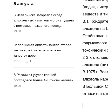
5 августа
(водки, лике
веществ и ти
В Челябинске загорелся склад
алкогольных напитков – огонь тушили
В.Т. Кондрат
с помощью пожарного поезда
алкоголя на 
23:00
Особо опасно
фармаколога 
Челябинская область заняла второе
токсический 
место в рейтинге регионов по
качеству дорог
2-3-х столов
21:01
1
алкоголя (цит
В 1975 г. Вс
В России от укусов клещей
алкоголь на
пострадало более 420 тысяч человек
В Большой Со
19:00
относится к 