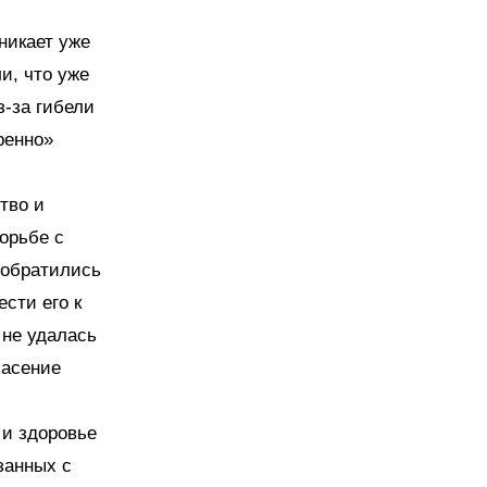
зникает уже
и, что уже
з-за гибели
ренно»
тво и
орьбе с
 обратились
сти его к
 не удалась
пасение
и здоровье
занных с