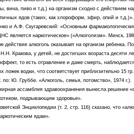
ры, вина, пиво и т.д.) на организм сходно с действием н
пичных ядов (таких, как хлороформ, эфир, опий и т.д.)».
енко и А.Ф. Скугаревский: «Основным фармакологическ
ЦНС является наркотическое» («Алкоголизм». Минск, 1983
е действие алкоголь оказывает на организм ребенка. П
Н.Н. Кракова, у детей, не достигших возраста десяти л
эффект, то есть отравление и даже смерть, наблюдается
ых ложек водки, что соответствует приблизительно 15 гр.
. по: Ю. Груббе. «Алкоголь, семья, потомство», 1974 г.).
емирная ассамблея здравоохранения вынесла решение «
ркотиком, подрывающим здоровье».
ветской Энциклопедии (т. 2, стр. 116) сказано, что «алк
наркотическим ядам».