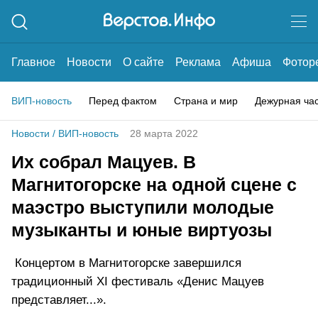
Главное
Новости
О сайте
Реклама
Афиша
Фотор
ВИП-новость
Перед фактом
Страна и мир
Дежурная ча
Новости
/
ВИП-новость
28 марта 2022
Их собрал Мацуев. В
Магнитогорске на одной сцене с
маэстро выступили молодые
музыканты и юные виртуозы
Концертом в Магнитогорске завершился
традиционный XI фестиваль «Денис Мацуев
представляет...».