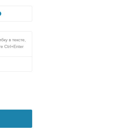
бку в тексте,
е Ctrl+Enter