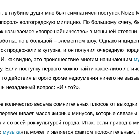
я, в глубине души мне был симпатичен поступок Noize 
порол» волгоградскую милицию. По большому счету, бы
так называемое «попрошайничество» в меньшей степени
аботка, но в большой – элементом шоу. Однако инциде
ток продержали в кутузке, и он получил очередную порц
 И, как видно, это происшествие многим начинающим
м
у. Если поступку первого можно найти какое-либо логич
 то действия второго кроме недоумения ничего не вызы
ь незаданный вопрос: «И что?».
ов количество весьма сомнительных плюсов от выходки
перевешивает масса жирных минусов, которые связаны 
к и со всей рок-культурой города. Итак, если привод в 
го
музыка
нта может и является фактом положительным, 