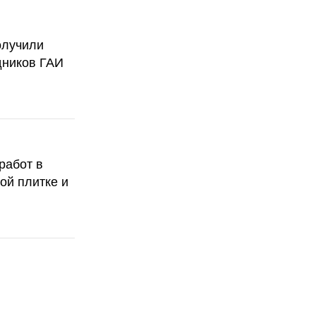
олучили
дников ГАИ
работ в
ой плитке и