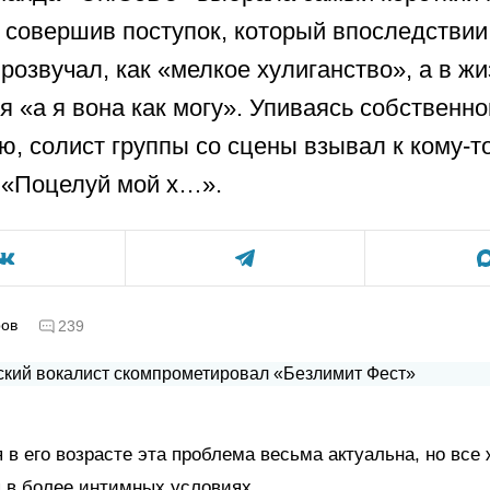
 совершив поступок, который впоследствии
розвучал, как «мелкое хулиганство», а в жи
я «а я вона как могу». Упиваясь собственно
ю, солист группы со сцены взывал к кому-то
 «Поцелуй мой х…».
ров
239
 в его возрасте эта проблема весьма актуальна, но все
 в более интимных условиях.