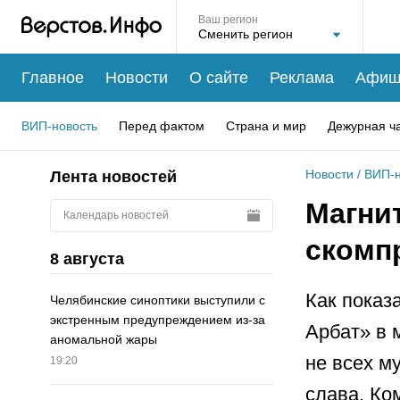
Ваш регион
Главное
Новости
О сайте
Реклама
Афиш
ВИП-новость
Перед фактом
Страна и мир
Дежурная ч
Новости
/
ВИП-н
Лента новостей
Магни
Календарь новостей
скомп
8 августа
Как показ
Челябинские синоптики выступили с
экстренным предупреждением из-за
Арбат» в 
аномальной жары
не всех м
19:20
слава. Ко