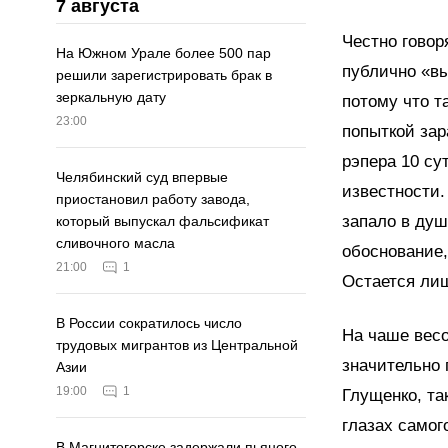
7 августа
Честно говор
На Южном Урале более 500 пар
публично «вы
решили зарегистрировать брак в
зеркальную дату
потому что 
23:00
попыткой зар
рэпера 10 су
Челябинский суд впервые
известности.
приостановил работу завода,
запало в душ
который выпускал фальсификат
сливочного масла
обоснование,
21:00
1
Остается лиш
В России сократилось число
На чаше вес
трудовых мигрантов из Центральной
значительно 
Азии
19:00
1
Глущенко, та
глазах само
В Магнитогорске задержали пьяного