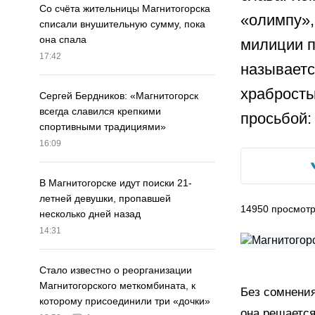
Со счёта жительницы Магнитогорска
«олимпу»,
списали внушительную сумму, пока
она спала
милиции п
17:42
называетс
храбрость
Сергей Бердников: «Магнитогорск
всегда славился крепкими
просьбой:
спортивными традициями»
16:09
В Магнитогорске идут поиски 21-
летней девушки, пропавшей
14950
просмот
несколько дней назад
14:31
Стало известно о реорганизации
Магнитогорского меткомбината, к
Без сомнения
которому присоединили три «дочки»
она решается