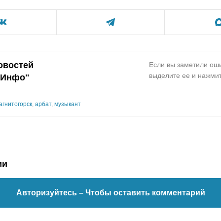
овостей
Если вы заметили оши
выделите ее и нажмит
.Инфо
"
агнитогорск
,
арбат
,
музыкант
ии
Авторизуйтесь
– Чтобы оставить комментарий