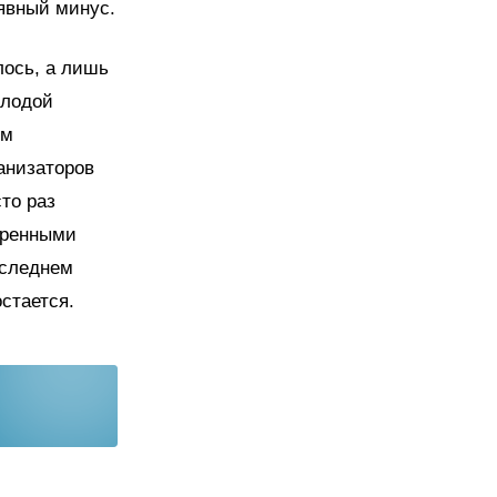
 явный минус.
лось, а лишь
олодой
ым
анизаторов
то раз
еренными
оследнем
стается.