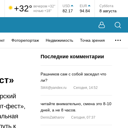
+32°
USD
EUR
Суббота
вечером +32°
82.17
94.84
8 августа
ночью +18°
ект
Фоторепортаж
Недвижимость
Точка зрения
Последние комментарии
Рашников сам с собой заседал что
ст»
ли?
St44@yandex.ru
Сегодня, 14:52
рский
читайте внимательно, смена это 8-10
т-фест»,
дней, а не 8 часов.
альная
DenisZakharov
Сегодня, 07:37
уть к