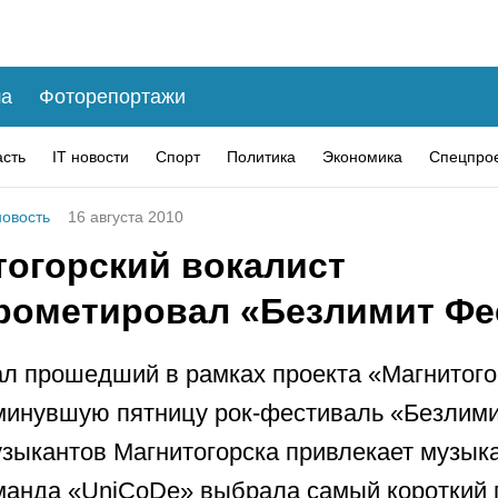
а
Фоторепортажи
асть
IT новости
Спорт
Политика
Экономика
Спецпро
овость
16 августа 2010
тогорский вокалист
рометировал «Безлимит Фе
ал прошедший в рамках проекта «Магнитого
минувшую пятницу рок-фестиваль «Безлими
узыкантов Магнитогорска привлекает музык
манда «UniСoDe» выбрала самый короткий п