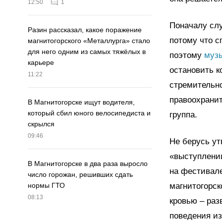
12:50
1
Поначалу слу
Разин рассказал, какое поражение
потому что с
магнитогорского «Металлурга» стало
для него одним из самых тяжёлых в
поэтому
муз
карьере
остановить 
11:22
стремительн
правоохранит
В Магнитогорске ищут водителя,
который сбил юного велосипедиста и
группа.
скрылся
09:46
Не берусь ут
«выступлении
В Магнитогорске в два раза выросло
на фестивале
число горожан, решивших сдать
магнитогорско
нормы ГТО
08:13
кровью – раз
поведения из