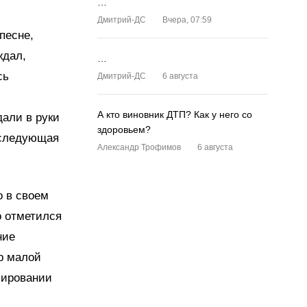
…
Дмитрий-ДС
Вчера, 07:59
песне,
ждал,
…
сь
Дмитрий-ДС
6 августа
А кто виновник ДТП? Как у него со
дали в руки
здоровьем?
 следующая
Александр Трофимов
6 августа
о в своем
о отметился
ние
р малой
пировании