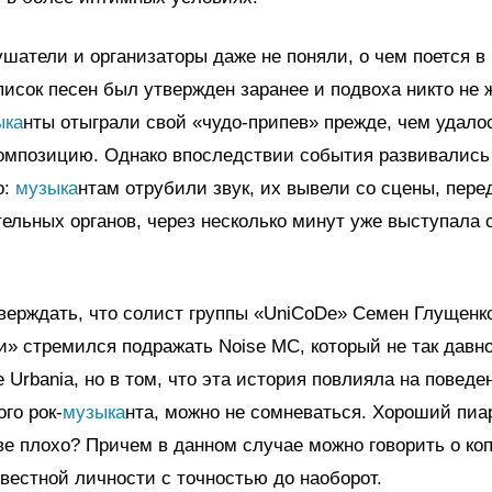
шатели и организаторы даже не поняли, о чем поется в 
писок песен был утвержден заранее и подвоха никто не 
ыка
нты отыграли свой «чудо-припев» прежде, чем удало
композицию. Однако впоследствии события развивались
о:
музыка
нтам отрубили звук, их вывели со сцены, пере
ельных органов, через несколько минут уже выступала
верждать, что солист группы «UniСoDe» Семен Глущенк
» стремился подражать Noise MC, который не так давн
 Urbania, но в том, что эта история повлияла на поведе
го рок-
музыка
нта, можно не сомневаться. Хороший пиа
ве плохо? Причем в данном случае можно говорить о ко
вестной личности с точностью до наоборот.