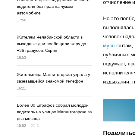
отчисление и
водителя без прав на чужом
автомобиле
Но это полбе
17:50
выполнялась
человек надо
Жителям Челябинской области в
выходные дни пообещали жару до
музыка
нтам,
+36 градусов. Скрин
публичных ме
16:53
подумает, пр
исполнителям
Жительница Магнитогорска украла у
зазевавшейся знакомой телефон
издыхании, 
16:21
Более 80 штрафов собрал молодой
водитель на улицах Магнитогорска за
два месяца
15:52
1
Поделить