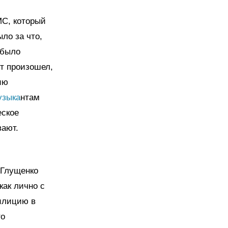
MC, который
ло за что,
 было
нт произошел,
ию
узыка
нтам
еское
вают.
 Глущенко
как лично с
милицию в
то