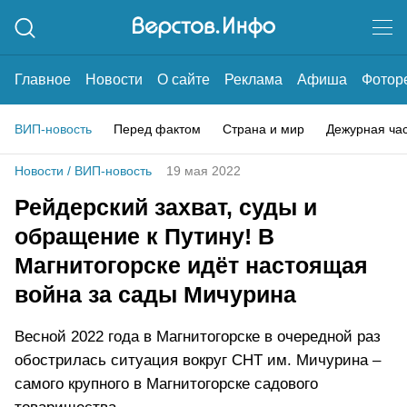
Главное
Новости
О сайте
Реклама
Афиша
Фотор
ВИП-новость
Перед фактом
Страна и мир
Дежурная ча
Новости
/
ВИП-новость
19 мая 2022
Рейдерский захват, суды и
обращение к Путину! В
Магнитогорске идёт настоящая
война за сады Мичурина
Весной 2022 года в Магнитогорске в очередной раз
обострилась ситуация вокруг СНТ им. Мичурина –
самого крупного в Магнитогорске садового