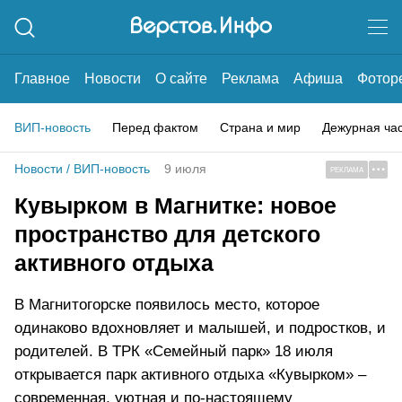
Главное
Новости
О сайте
Реклама
Афиша
Фотор
ВИП-новость
Перед фактом
Страна и мир
Дежурная ча
Новости
/
ВИП-новость
9 июля
РЕКЛАМА
Кувырком в Магнитке: новое
пространство для детского
активного отдыха
В Магнитогорске появилось место, которое
одинаково вдохновляет и малышей, и подростков, и
родителей. В ТРК «Семейный парк» 18 июля
открывается парк активного отдыха «Кувырком» –
современная, уютная и по-настоящему