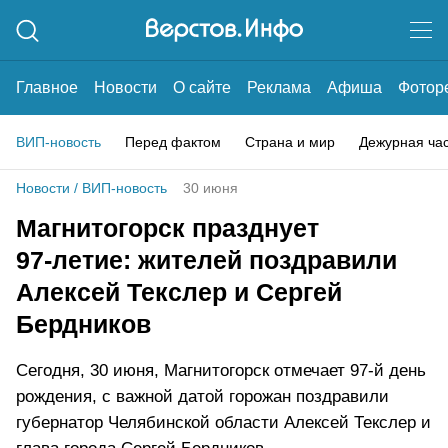
Главное
Новости
О сайте
Реклама
Афиша
Фотор
ВИП-новость
Перед фактом
Страна и мир
Дежурная ча
Новости
/
ВИП-новость
30 июня
Магнитогорск празднует
97‑летие: жителей поздравили
Алексей Текслер и Сергей
Бердников
Сегодня, 30 июня, Магнитогорск отмечает 97-й день
рождения, с важной датой горожан поздравили
губернатор Челябинской области Алексей Текслер и