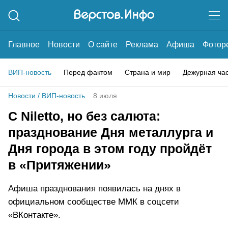
Главное
Новости
О сайте
Реклама
Афиша
Фотор
ВИП-новость
Перед фактом
Страна и мир
Дежурная ча
Новости
/
ВИП-новость
8 июля
С Niletto, но без салюта:
празднование Дня металлурга и
Дня города в этом году пройдёт
в «Притяжении»
Афиша празднования появилась на днях в
официальном сообществе ММК в соцсети
«ВКонтакте».