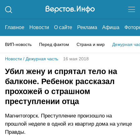
Главное
Новости
О сайте
Реклама
Афиша
Фотор
ВИП-новость
Перед фактом
Страна и мир
Дежурная ча
Новости
/
Дежурная часть
16 мая 2018
Убил жену и спрятал тело на
балконе. Ребенок рассказал
прохожей о страшном
преступлении отца
Магнитогорск. Преступление произошло на
прошлой неделе в одной из квартир дома на улице
Правды.