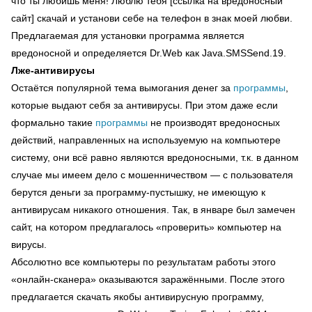
что ты любишь меня! Люблю тебя [ссылка на вредоносный
сайт] скачай и установи себе на телефон в знак моей любви.
Предлагаемая для установки программа является
вредоносной и определяется Dr.Web как Java.SMSSend.19.
Лже-антивирусы
Остаётся популярной тема вымогания денег за
программы
,
которые выдают себя за антивирусы. При этом даже если
формально такие
программы
не производят вредоносных
действий, направленных на используемую на компьютере
систему, они всё равно являются вредоносными, т.к. в данном
случае мы имеем дело с мошенничеством — с пользователя
берутся деньги за программу-пустышку, не имеющую к
антивирусам никакого отношения. Так, в январе был замечен
сайт, на котором предлагалось «проверить» компьютер на
вирусы.
Абсолютно все компьютеры по результатам работы этого
«онлайн-сканера» оказываются заражёнными. После этого
предлагается скачать якобы антивирусную программу,