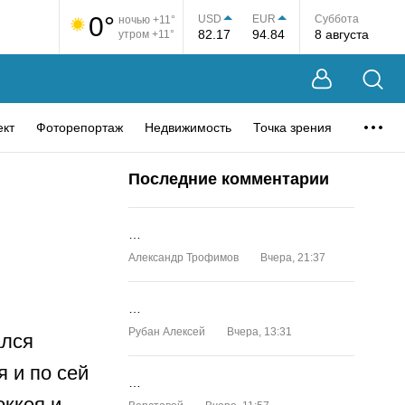
0°
USD
EUR
Суббота
ночью +11°
82.17
94.84
8 августа
утром +11°
ект
Фоторепортаж
Недвижимость
Точка зрения
Последние комментарии
…
Александр Трофимов
Вчера, 21:37
…
Рубан Алексей
Вчера, 13:31
ался
 и по сей
…
оккея и