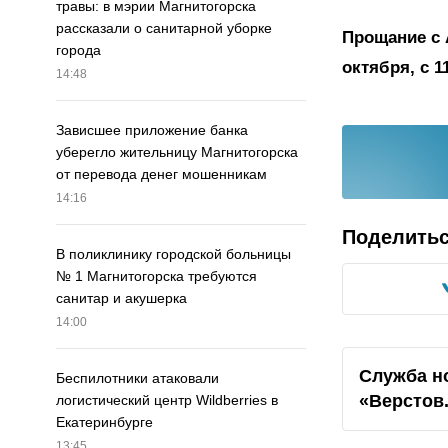
травы: в мэрии Магнитогорска
рассказали о санитарной уборке
Прощание с 
города
октября, с 1
14:48
Зависшее приложение банка
уберегло жительницу Магнитогорска
от перевода денег мошенникам
14:16
Поделить
В поликлинику городской больницы
№ 1 Магнитогорска требуются
санитар и акушерка
14:00
Служба н
Беспилотники атаковали
«Верстов
логистический центр Wildberries в
Екатеринбурге
13:45