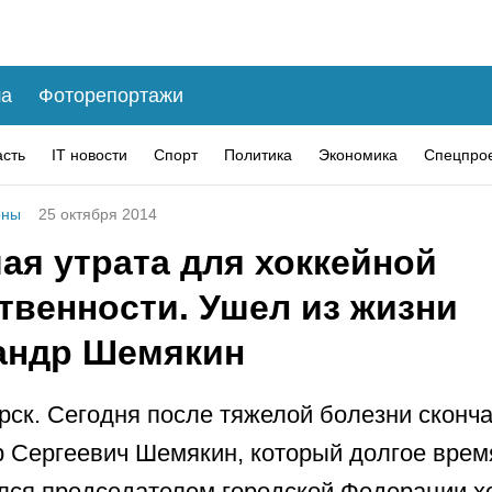
а
Фоторепортажи
асть
IT новости
Спорт
Политика
Экономика
Спецпро
оны
25 октября 2014
ая утрата для хоккейной
твенности. Ушел из жизни
андр Шемякин
рск. Сегодня после тяжелой болезни сконч
 Сергеевич Шемякин, который долгое время
лся председателем городской Федерации х