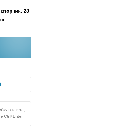
вторник, 28
г».
бку в тексте,
е Ctrl+Enter