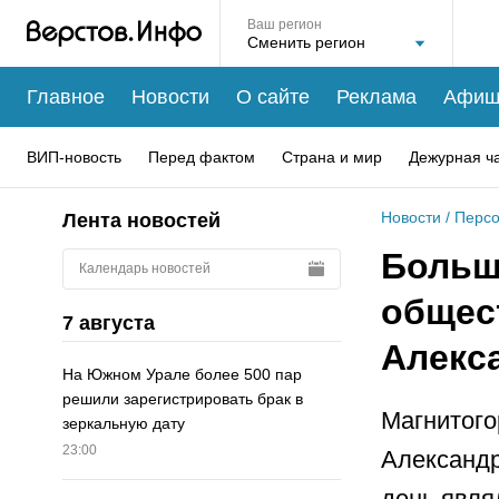
Ваш регион
Главное
Новости
О сайте
Реклама
Афиш
ВИП-новость
Перед фактом
Страна и мир
Дежурная ч
Новости
/
Перс
Лента новостей
Больш
Календарь новостей
общес
7 августа
Алекс
На Южном Урале более 500 пар
решили зарегистрировать брак в
Магнитого
зеркальную дату
23:00
Александр
день явля