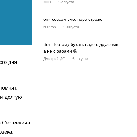
Mills
5 августа
они совсем уже. пора строже
rashton
5 августа
Вот. Поэтому бухать надо с друзьями,
а не с бабами 😁
Дмитрий-ДС
5 августа
ого дня
помнят,
 и долгую
 Сергеевича
овека.