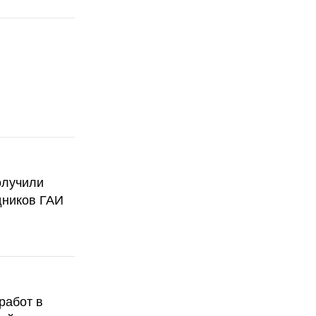
олучили
дников ГАИ
работ в