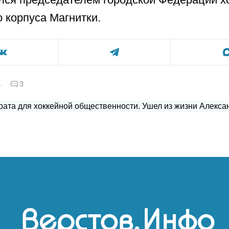
о корпуса Магнитки.
а
3