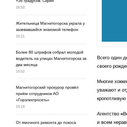
+36 градусов. Скрин
16:53
Жительница Магнитогорска украла у
зазевавшейся знакомой телефон
16:21
Более 80 штрафов собрал молодой
Всего один д
водитель на улицах Магнитогорска за
два месяца
своего рожде
15:52
Многие хокке
Магнитогорский прокурор провёл
уважают и от
приём сотрудников АО
кропотливую 
«Горэлектросеть»
15:19
Агентство
«
В
и всем нерав
От ямочного ремонта до покоса