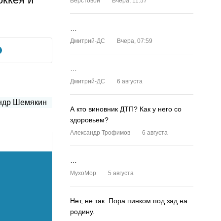
Верстовой
Вчера, 11:57
…
Дмитрий-ДС
Вчера, 07:59
…
Дмитрий-ДС
6 августа
А кто виновник ДТП? Как у него со
здоровьем?
Александр Трофимов
6 августа
…
MyxoMop
5 августа
Нет, не так. Пора пинком под зад на
родину.