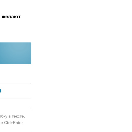
, желают
бку в тексте,
е Ctrl+Enter