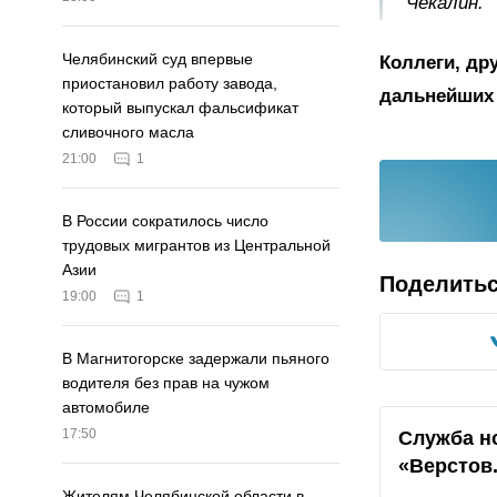
Чекалин.
Челябинский суд впервые
Коллеги, др
приостановил работу завода,
дальнейших 
который выпускал фальсификат
сливочного масла
21:00
1
В России сократилось число
трудовых мигрантов из Центральной
Азии
Поделить
19:00
1
В Магнитогорске задержали пьяного
водителя без прав на чужом
автомобиле
17:50
Служба н
«Верстов
Жителям Челябинской области в