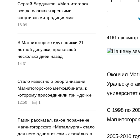
Сергей Бердников: «Магнитогорск
всегда славился крепкими
спортивными традициями»
16:09
4161
просмотр
В Магнитогорске идут поиски 21-
летней девушки, пропавшей
несколько дней назад
14:31
Окончил Магн
Стало известно о реорганизации
Уральскую ак
Магнитогорского меткомбината, к
университет 
которому присоединили три «дочки»
12:50
1
С 1998 по 20
Магнитогорск
Разин рассказал, какое поражение
магнитогорского «Металлурга» стало
для него одним из самых тяжёлых в
2005-2010 го