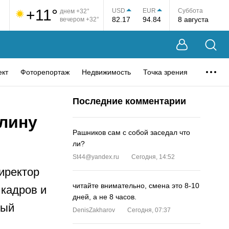
+11°
USD
EUR
Суббота
днем +32°
82.17
94.84
8 августа
вечером +32°
ект
Фоторепортаж
Недвижимость
Точка зрения
Последние комментарии
лину
Рашников сам с собой заседал что
ли?
St44@yandex.ru
Сегодня, 14:52
иректор
читайте внимательно, смена это 8-10
 кадров и
дней, а не 8 часов.
ный
DenisZakharov
Сегодня, 07:37