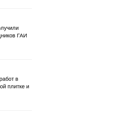
олучили
дников ГАИ
работ в
ой плитке и