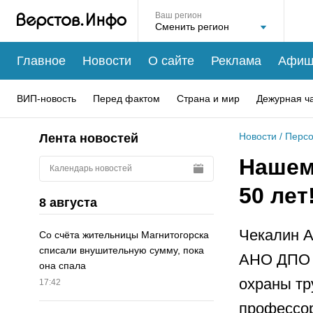
Ваш регион
Главное
Новости
О сайте
Реклама
Афиш
ВИП-новость
Перед фактом
Страна и мир
Дежурная ч
Новости
/
Перс
Лента новостей
Нашем
Календарь новостей
50 лет
8 августа
Чекалин А
Со счёта жительницы Магнитогорска
списали внушительную сумму, пока
АНО ДПО «
она спала
охраны тр
17:42
профессор