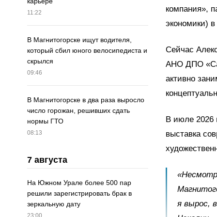
карьере
компания», п
11:22
экономики) в
В Магнитогорске ищут водителя,
Сейчас Алекс
который сбил юного велосипедиста и
скрылся
АНО ДПО «Сан
09:46
активно зани
концептуальн
В Магнитогорске в два раза выросло
число горожан, решивших сдать
В июле 2026 
нормы ГТО
выставка сов
08:13
художествен
7 августа
«Несмотря
На Южном Урале более 500 пар
Магнитого
решили зарегистрировать брак в
я вырос, 
зеркальную дату
23:00