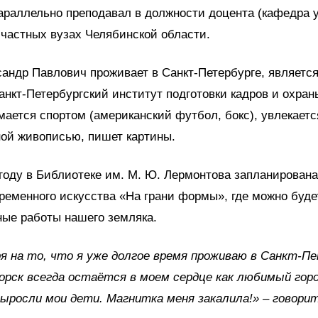
араллельно преподавал в должности доцента (кафедра 
 частных вузах Челябинской области.
андр Павлович проживает в Санкт-Петербурге, являетс
кт-Петербургский институт подготовки кадров и охран
мается спортом (американский футбол, бокс), увлекаетс
ой живописью, пишет картины.
году в Библиотеке им. М. Ю. Лермонтова запланирована
ременного искусства «На грани формы», где можно буде
ные работы нашего земляка.
 на то, что я уже долгое время проживаю в Санкт-Пе
рск всегда остаётся в моем сердце как любимый горо
выросли мои дети. Магнитка меня закалила!» – говори