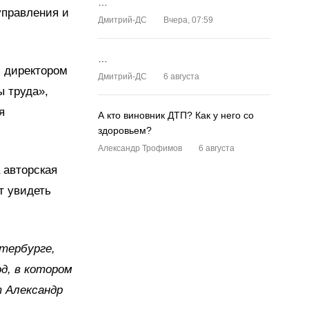
…
управления и
Дмитрий-ДС
Вчера, 07:59
…
я директором
Дмитрий-ДС
6 августа
ы труда»,
я
А кто виновник ДТП? Как у него со
здоровьем?
Александр Трофимов
6 августа
 авторская
т увидеть
тербурге,
д, в котором
т Александр