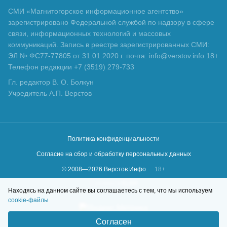
СМИ «Магнитогорское информационное агентство»
зарегистрировано Федеральной службой по надзору в сфере
связи, информационных технологий и массовых
коммуникаций. Запись в реестре зарегистрированных СМИ:
ЭЛ № ФС77-77805 от 31.01.2020 г. почта: info@verstov.info 18+
Телефон редакции +7 (3519) 279-733
Гл. редактор В. О. Болкун
Учредитель А.П. Верстов
Политика конфиденциальности
Согласие на сбор и обработку персональных данных
© 2008—
2026
Верстов.Инфо
18+
Сделано в
KLBR
Находясь на данном сайте вы соглашаетесь с тем, что мы используем
cookie-файлы
Согласен