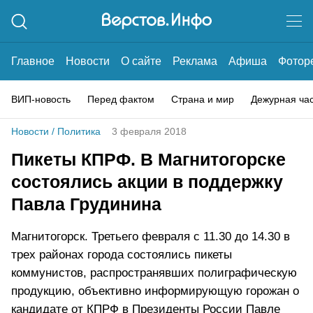
Главное
Новости
О сайте
Реклама
Афиша
Фотор
ВИП-новость
Перед фактом
Страна и мир
Дежурная ча
Новости
/
Политика
3 февраля 2018
Пикеты КПРФ. В Магнитогорске
состоялись акции в поддержку
Павла Грудинина
Магнитогорск. Третьего февраля с 11.30 до 14.30 в
трех районах города состоялись пикеты
коммунистов, распространявших полиграфическую
продукцию, объективно информирующую горожан о
кандидате от КПРФ в Президенты России Павле