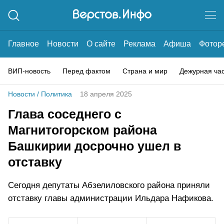
Главное
Новости
О сайте
Реклама
Афиша
Фотор
ВИП-новость
Перед фактом
Страна и мир
Дежурная ча
Новости
/
Политика
18 апреля 2025
Глава соседнего с
Магнитогорском района
Башкирии досрочно ушел в
отставку
Сегодня депутаты Абзелиловского района приняли
отставку главы администрации Ильдара Нафикова.