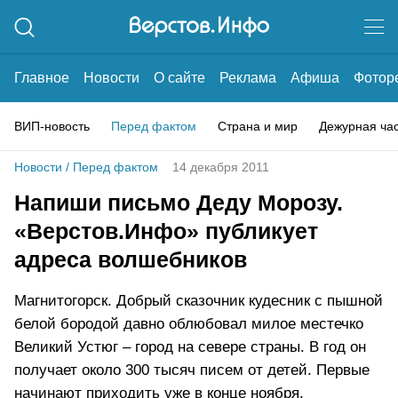
Главное
Новости
О сайте
Реклама
Афиша
Фотор
ВИП-новость
Перед фактом
Страна и мир
Дежурная ча
Новости
/
Перед фактом
14 декабря 2011
Напиши письмо Деду Морозу.
«Верстов.Инфо» публикует
адреса волшебников
Магнитогорск. Добрый сказочник кудесник с пышной
белой бородой давно облюбовал милое местечко
Великий Устюг – город на севере страны. В год он
получает около 300 тысяч писем от детей. Первые
начинают приходить уже в конце ноября.