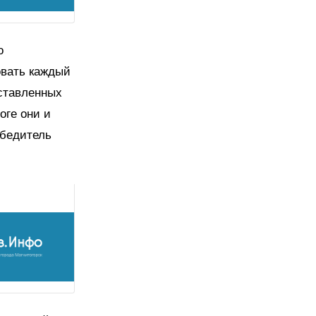
о
овать каждый
дставленных
оге они и
бедитель