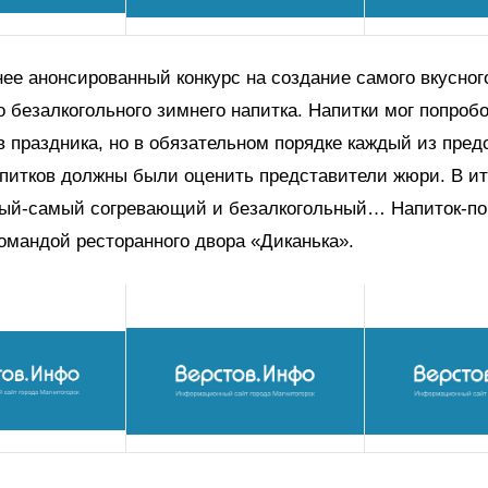
ее анонсированный конкурс на создание самого вкусног
 безалкогольного зимнего напитка. Напитки мог попроб
в праздника, но в обязательном порядке каждый из пре
апитков должны были оценить представители жюри. В ит
ый-самый согревающий и безалкогольный… Напиток-по
омандой ресторанного двора «Диканька».