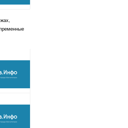
ыжах,
епременные