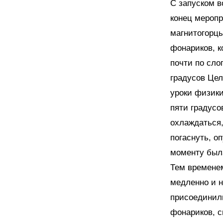
С запуском 
конец меропр
магнитогорцы
фонариков, к
почти по сло
градусов Цел
уроки физики
пяти градусо
охлаждаться,
погаснуть, о
моменту была
Тем времене
медленно и н
присоединили
фонариков, с