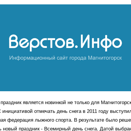
т праздник является новинкой не только для Магнитогорск
С инициативой отмечать день снега в 2011 году выступи
я федерация лыжного спорта. В результате было реше
ь новый праздник - Всемирный день снега. Датой выбран