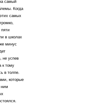
на самый
блемы. Когда
 этих самых
громко,
 пяти
ли в школах
иже минус
дет
, не успев
а к тому
ь в толпе.
ами, которые
к ним
ых
остоялся.