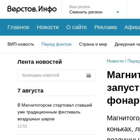
Ваш регион
Главное
Новости
О сайте
Реклама
Афиш
ВИП-новость
Перед фактом
Страна и мир
Дежурная ч
Новости
/
Перед
Лента новостей
Магни
Календарь новостей
запус
7 августа
фонар
В Магнитогорске стартовал ставший
уже традиционным фестиваль
Магнитого
воздушных шаров
12:52
коньках, 
воздушных