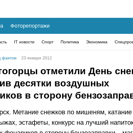
а
Фоторепортажи
асть
IT новости
Спорт
Политика
Экономика
Спецпро
 фактом
23 января 2012
тогорцы отметили День снег
тив десятки воздушных
иков в сторону бензозапра
рск. Метание снежков по мишеням, катание 
лыжах, эстафеты, конкурс на лучший напиток
 фонариков в сторону бензозаправки – ма