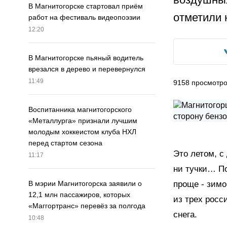
В Магнитогорске стартовал приём
отметили 
работ на фестиваль видеопоэзии
12:20
В Магнитогорске пьяный водитель
врезался в дерево и перевернулся
11:49
9158
просмотр
Воспитанника магнитогорского
«Металлурга» признали лучшим
молодым хоккеистом клуба НХЛ
перед стартом сезона
Это летом, с
11:17
ни тучки… По
проще - зимо
В мэрии Магнитогорска заявили о
12,1 млн пассажиров, которых
из трех росс
«Маггортранс» перевёз за полгода
снега.
10:48