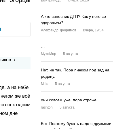
Дмитрий-ДС
Вчера, 20:20
А кто виновник ДТП? Как у него со
здоровьем?
Александр Трофимов
Вчера, 19:54
…
MyxoMop
5 августа
Нет, не так. Пора пинком под зад на
родину.
Mills
5 августа
я, а на небе
снегом же всё
они совсем уже. пора строже
тогорск одним
rashton
5 августа
рном дне
Вот. Поэтому бухать надо с друзьями,