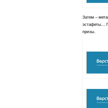
Затем – мета
эстафеты… П
призы.