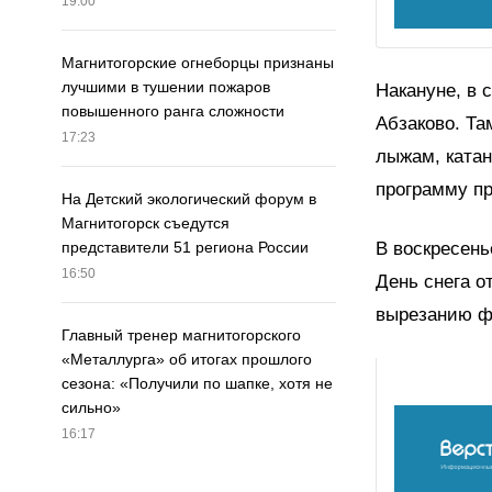
19:00
Магнитогорские огнеборцы признаны
лучшими в тушении пожаров
Накануне, в 
повышенного ранга сложности
Абзаково. Та
17:23
лыжам, катан
программу пр
На Детский экологический форум в
Магнитогорск съедутся
В воскресень
представители 51 региона России
16:50
День снега о
вырезанию фи
Главный тренер магнитогорского
«Металлурга» об итогах прошлого
сезона: «Получили по шапке, хотя не
сильно»
16:17