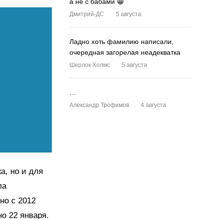
а не с бабами 😁
Дмитрий-ДС
5 августа
Ладно хоть фамилию написали,
очередная загорелая неадекватка
Шерлок Холмс
5 августа
…
Александр Трофимов
4 августа
а, но и для
ла
но с 2012
о 22 января.