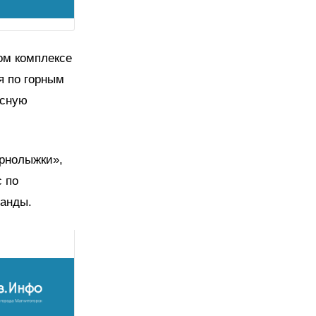
ном комплексе
я по горным
есную
орнолыжки»,
с по
манды.