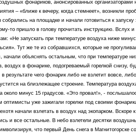
воздушных фонариков, анонсированных организаторами 
иятия – «ближе к вечеру, когда стемнеет», возникли про
 собрались на площадке и начали готовиться к запуску
ому-то пришло в голову прочитать инструкцию. Вслух и 
гам: «Не запускать при температуре воздуха ниже минус
ьсия». Тут же те из собравшихся, которые не прогулива
, начали объяснять остальным, что при температуре н
в, воздух в фонарике, подогреваемый горелкой снизу, бу
 в результате чего фонарик либо не взлетит вовсе, либо
пустится на близлежащее строение. Температура воздух
 около минус 15 градусов. «Это провал!», - послышалос
м оптимисты уже зажигали горелки под своими фонарик
ехотя начали взлетать в воздух над экопарком. Вскоре 
сь и все остальные. В небо взлетели десятки воздушн
имволизируя, что первый День снега в Магнитогорске с