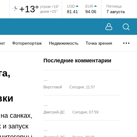
+13°
USD
EUR
Пятница
утром +16°
81.41
94.06
7 августа
днем +25°
ект
Фоторепортаж
Недвижимость
Точка зрения
Последние комментарии
а,
…
Верстовой
Сегодня, 11:57
вки
…
Дмитрий-ДС
Сегодня, 07:59
на санках,
 и запуск
…
гнитогорцы