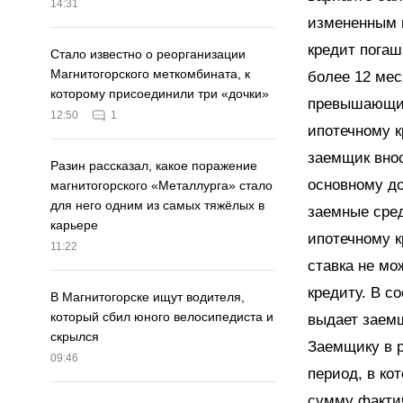
14:31
измененным 
кредит погаш
Стало известно о реорганизации
Магнитогорского меткомбината, к
более 12 мес
которому присоединили три «дочки»
превышающие
12:50
1
ипотечному к
заемщик вно
Разин рассказал, какое поражение
основному до
магнитогорского «Металлурга» стало
для него одним из самых тяжёлых в
заемные сред
карьере
ипотечному к
11:22
ставка не мо
кредиту. В с
В Магнитогорске ищут водителя,
который сбил юного велосипедиста и
выдает заем
скрылся
Заемщику в р
09:46
период, в ко
сумму факти