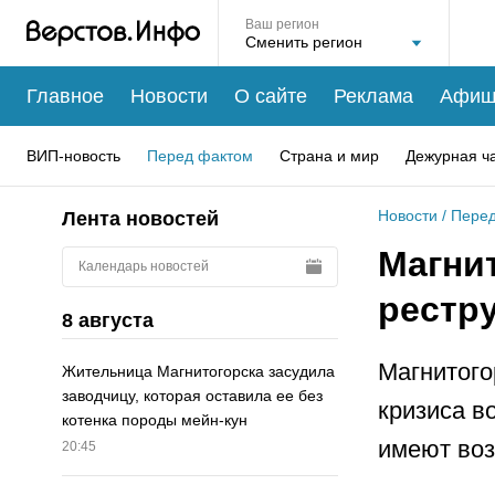
Ваш регион
Главное
Новости
О сайте
Реклама
Афиш
ВИП-новость
Перед фактом
Страна и мир
Дежурная ч
Новости
/
Перед
Лента новостей
Магни
Календарь новостей
рестр
8 августа
Магнитого
Жительница Магнитогорска засудила
заводчицу, которая оставила ее без
кризиса в
котенка породы мейн-кун
имеют воз
20:45