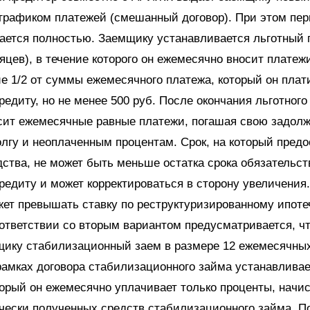
графиком платежей (смешанный договор). При этом пе
ается полностью. Заемщику устанавливается льготный 
яцев), в течение которого он ежемесячно вносит платежи
 1/2 от суммы ежемесячного платежа, который он плат
редиту, но не менее 500 руб. После окончания льготного
сит ежемесячные равные платежи, погашая свою задолж
лгу и неоплаченным процентам. Срок, на который пред
ства, не может быть меньше остатка срока обязательст
редиту и может корректироваться в сторону увеличения
жет превышать ставку по реструктуризированному ипот
оответствии со вторым вариантом предусматривается, 
щику стабилизационный заем в размере 12 ежемесячных
амках договора стабилизационного займа устанавливае
торый он ежемесячно уплачивает только проценты, начи
чески полученных средств стабилизационного займа. П