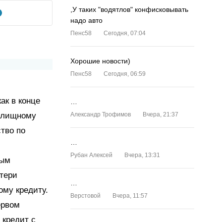
,У таких "водятлов" конфисковывать
надо авто
Пенс58
Сегодня, 07:04
Хорошие новости)
Пенс58
Сегодня, 06:59
ак в конце
…
жилищному
Александр Трофимов
Вчера, 21:37
тво по
…
Рубан Алексей
Вчера, 13:31
рым
отери
…
ому кредиту.
Верстовой
Вчера, 11:57
ервом
 кредит с