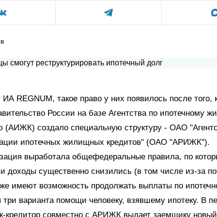
ов
 ИА REGNUM, такое право у них появилось после того, к
авительство России на базе Агентства по ипотечному 
 (АИЖК) создало специальную структуру - ОАО "Агентс
зации ипотечных жилищных кредитов" (ОАО "АРИЖК").
изация выработала общефедеральные правила, по кото
и доходы существенно снизились (в том числе из-за п
 же имеют возможность продолжать выплаты по ипотечн
 три варианта помощи человеку, взявшему ипотеку. В п
к-кредитор совместно с АРИЖК выдает заемщику новый