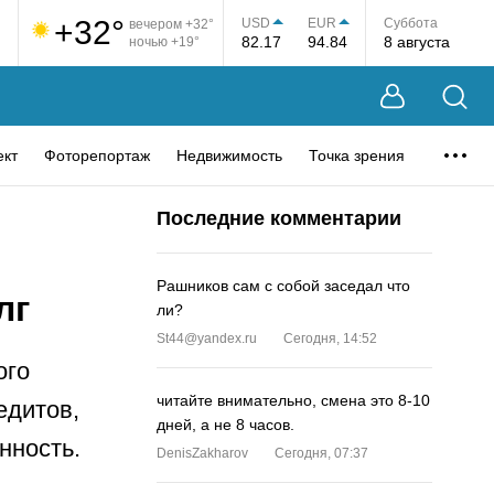
+32°
USD
EUR
Суббота
вечером +32°
82.17
94.84
8 августа
ночью +19°
ект
Фоторепортаж
Недвижимость
Точка зрения
Последние комментарии
Рашников сам с собой заседал что
лг
ли?
St44@yandex.ru
Сегодня, 14:52
ого
читайте внимательно, смена это 8-10
едитов,
дней, а не 8 часов.
нность.
DenisZakharov
Сегодня, 07:37