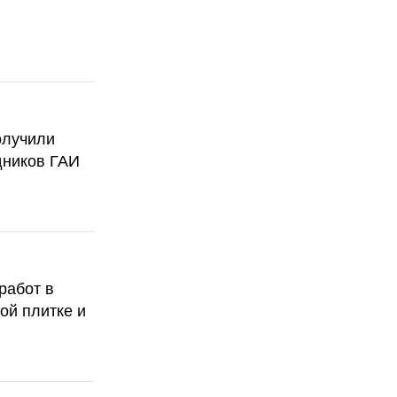
олучили
дников ГАИ
работ в
ой плитке и