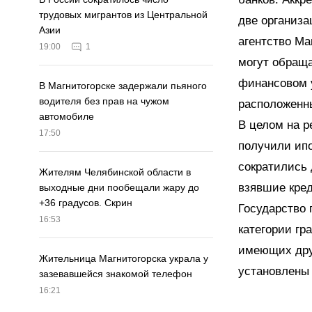
трудовых мигрантов из Центральной
две организа
Азии
агентство Ма
19:00
1
могут обраща
финансовом 
В Магнитогорске задержали пьяного
водителя без прав на чужом
расположенны
автомобиле
В целом на р
17:50
получили ипо
сократились 
Жителям Челябинской области в
взявшие кред
выходные дни пообещали жару до
+36 градусов. Скрин
Государство
16:53
категории гр
имеющих дру
Жительница Магнитогорска украла у
установлены
зазевавшейся знакомой телефон
16:21