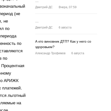
…
рвоначальный
Дмитрий-ДС
Вчера, 07:59
период (не
, не
…
Дмитрий-ДС
6 августа
ил по
 периода
А кто виновник ДТП? Как у него со
енность по
здоровьем?
оставляются
Александр Трофимов
6 августа
в по
. Процентная
ечному
что АРИЖК
 платежей.
тся льготный
сляемые на
осле