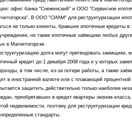
ции: офис банка "Снежинский" и ООО "Сервисное ипоте
гнитогорска". В ООО "СИАМ" для реструктуризации ипо
ться не только клиенты, бравшие ипотечные кредиты в
учреждении, но также ипотечные заёмщики любых други
х в Магнитогорске.
еструктуризацию долга могут претендовать заемщики, к
течный кредит до 1 декабря 2008 года и у которых заме
доходы, в том числе, из-за потери работы, а также заё
ит в иностранной валюте или с плавающей процентной 
 пытается защитить действительно только наиболее не
аждан, приобретавших в кредит квартиры эконом-класса,
гой недвижимости, поэтому для реструктуризации кред
 определенные стандарты.