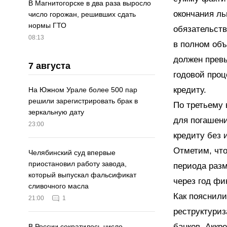
В Магнитогорске в два раза выросло
окончания ль
число горожан, решивших сдать
нормы ГТО
обязательств
08:13
в полном объ
должен превы
7 августа
годовой проц
кредиту.
На Южном Урале более 500 пар
решили зарегистрировать брак в
По третьему 
зеркальную дату
для погашени
23:00
кредиту без 
Отметим, что
Челябинский суд впервые
приостановил работу завода,
периода разм
который выпускал фальсификат
через год ф
сливочного масла
Как пояснили
21:00
1
реструктури
банков. Аккр
В России сократилось число