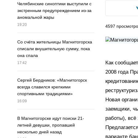
Челябинские синоптики выступили с
экстренным предупреждением из-за
аномальной жары
19:20
4597
просмотр
Со счёта жительницы Магнитогорска
списали внушительную сумму, пока
она спала
Как сообщает
17:42
2008 года Пр
Сергей Бердников: «Магнитогорск
кредитованию
всегда славился крепкими
реструктури
спортивными традициями»
Новая орган
16:09
заемщики, чь
работы), всё
В Магнитогорске идут поиски 21-
летней девушки, пропавшей
Предлагается
несколько дней назад
варианте бан