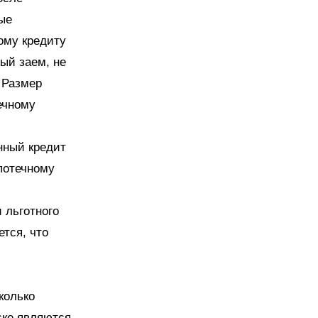
ые
ому кредиту
ый заем, не
 Размер
ечному
нный кредит
потечному
 льготного
тся, что
колько
ске являются