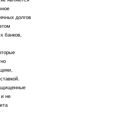
чное
течных долгов
 этом
х банков,
оторые
тно
мщики,
ставкой.
защищенные
 и не
ита