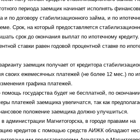
готного периода заемщик начинает исполнять финансов
а и по договору стабилизационного займа, и по ипотечн
еме. Срок, на который предоставляется стабилизационн
шать срок до окончания выплат по ипотечному кредиту.
ентной ставки равен годовой процентной ставке по ипот
варианту заемщик получает от кредитора стабилизацио
я своих ежемесячных платежей (не более 12 мес.) по и
изменения графика платежей.
 помощь государства будет не бесплатной, по окончании
еры платежей заемщика увеличатся, так как предполагае
инансовое положение заемщика должно улучшиться.
 в администрации Магнитогорска, в городе правами на
зацию кредитов с помощью средств АИЖК обладают нес
едитованными представителями Агентства в Магнитогор