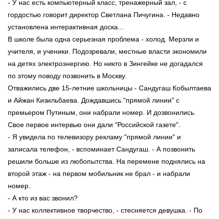
- У нас есть компьютерный класс, тренажерный зал, - с
гордостью говорит директор Светлана Пичугина. - Недавно
установлена интерактивная доска...
В школе была одна серьезная проблема - холод. Мерзли и
учителя, и ученики. Подозревали, местные власти экономили
на детях электроэнергию. Но никто в Зингейке не догадался
по этому поводу позвонить в Москву.
Отважились две 15-летние школьницы - Сандугаш Кобылтаева
и Айжан Кизильбаева. Дождавшись "прямой линии" с
премьером Путиным, они набрали номер. И дозвонились.
Свое первое интервью они дали "Российской газете".
- Я увидела по телевизору рекламу "прямой линии" и
записала телефон, - вспоминает Сандугаш. - А позвонить
решили больше из любопытства. На перемене поднялись на
второй этаж - на первом мобильник не брал - и набрали
номер.
- А кто из вас звонил?
- У нас коллективное творчество, - стесняется девушка. - По