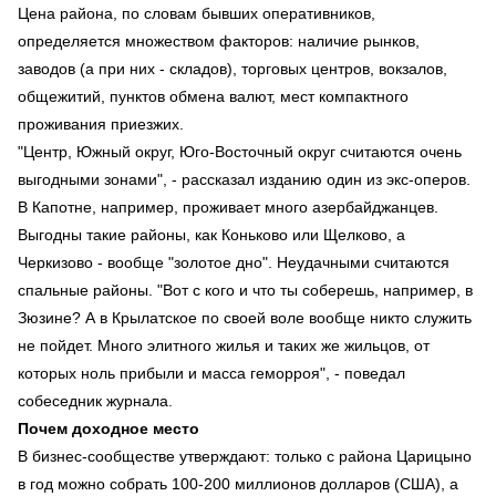
Цена района, по словам бывших оперативников,
определяется множеством факторов: наличие рынков,
заводов (а при них - складов), торговых центров, вокзалов,
общежитий, пунктов обмена валют, мест компактного
проживания приезжих.
"Центр, Южный округ, Юго-Восточный округ считаются очень
выгодными зонами", - рассказал изданию один из экс-оперов.
В Капотне, например, проживает много азербайджанцев.
Выгодны такие районы, как Коньково или Щелково, а
Черкизово - вообще "золотое дно". Неудачными считаются
спальные районы. "Вот с кого и что ты соберешь, например, в
Зюзине? А в Крылатское по своей воле вообще никто служить
не пойдет. Много элитного жилья и таких же жильцов, от
которых ноль прибыли и масса геморроя", - поведал
собеседник журнала.
Почем доходное место
В бизнес-сообществе утверждают: только с района Царицыно
в год можно собрать 100-200 миллионов долларов (США), а