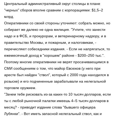
Центральный административный округ столицы в плане
"черных" сборов вполне сравним с корпорациями: $1,5–2
млрд.
Оперативники со своей стороны уточняют: собрать можно, но
собирает же далеко не одна милиция. "Учтите, что занести
надо и в ФСБ, и прокурорам, и ветеринарному надзору, и в
правительство Москвы, и пожарным, и налоговикам, -
перечисляют собеседники издания. - Если не напрягаться, то
ежемесячный доход в "хорошем" районе - $200–250 тыс.".
Поэтому многие оперативники не верят просачивающимся в
СМИ сообщениям о том, что майор Евсюков (у него при
аресте был найден "ствол", который с 2000 года находился в
розыске) и его подчиненные зарабатывали на нелегальной
торговле оружием.
"Зачем тебе рисковать из-за каких-то 10 тысяч долларов, если
ты с любой рыночной палатки имеешь 4–5 тысяч долларов в
месяц? - приводит издание слова "бывшего офицера
Лубянки". - Вот иметь запасной нелегальный ствол, как и