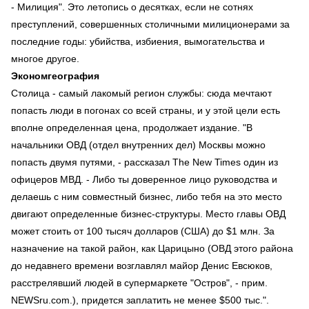
- Милиция". Это летопись о десятках, если не сотнях
преступлений, совершенных столичными милиционерами за
последние годы: убийства, избиения, вымогательства и
многое другое.
Экономгеография
Столица - самый лакомый регион службы: сюда мечтают
попасть люди в погонах со всей страны, и у этой цели есть
вполне определенная цена, продолжает издание. "В
начальники ОВД (отдел внутренних дел) Москвы можно
попасть двумя путями, - рассказал The New Times один из
офицеров МВД. - Либо ты доверенное лицо руководства и
делаешь с ним совместный бизнес, либо тебя на это место
двигают определенные бизнес-структуры. Место главы ОВД
может стоить от 100 тысяч долларов (США) до $1 млн. За
назначение на такой район, как Царицыно (ОВД этого района
до недавнего времени возглавлял майор Денис Евсюков,
расстрелявший людей в супермаркете "Остров", - прим.
NEWSru.com.), придется заплатить не менее $500 тыс.".