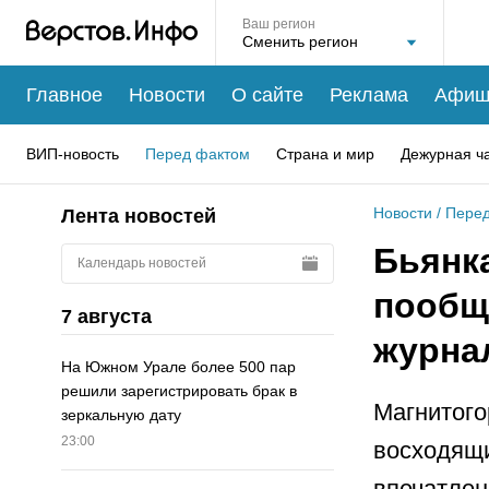
Ваш регион
Главное
Новости
О сайте
Реклама
Афиш
ВИП-новость
Перед фактом
Страна и мир
Дежурная ч
Новости
/
Перед
Лента новостей
Бьянк
Календарь новостей
пообщ
7 августа
журна
На Южном Урале более 500 пар
решили зарегистрировать брак в
Магнитого
зеркальную дату
23:00
восходящи
впечатлен