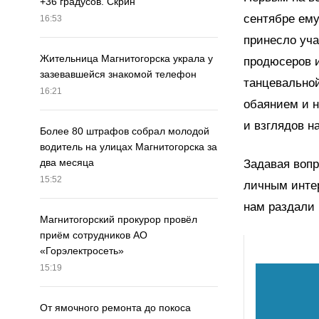
+36 градусов. Скрин
сентябре ему
16:53
принесло уча
Жительница Магнитогорска украла у
продюсеров и
зазевавшейся знакомой телефон
танцевальной
16:21
обаянием и н
и взглядов н
Более 80 штрафов собрал молодой
водитель на улицах Магнитогорска за
два месяца
Задавая вопр
15:52
личным интер
нам раздали
Магнитогорский прокурор провёл
приём сотрудников АО
«Горэлектросеть»
15:19
От ямочного ремонта до покоса