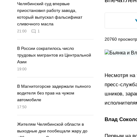
Челябинский суд впервые
приостановил работу завода,
который выпускал фальсификат
сливочного масла
21:00
1
20760
просмот
В России сократилось число
трудовых мигрантов из Центральной
Азии
19:00
Несмотря на 
пресс-служба
В Магнитогорске задержали пьяного
водителя без прав на чужом
шников, зар
автомобиле
исполнителя
17:50
Влад Соколо
Жителям Челябинской области в
выходные дни пообещали жару до
Первым на вс