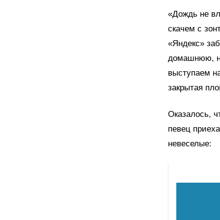
«Дождь не вл
скачем с зон
«Яндекс» заб
домашнюю, но
выступаем н
закрытая пл
Оказалось, ч
певец приеха
невеселые: