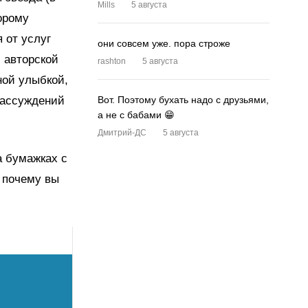
Mills
5 августа
орому
 от услуг
они совсем уже. пора строже
 авторской
rashton
5 августа
ной улыбкой,
рассуждений
Вот. Поэтому бухать надо с друзьями,
а не с бабами 😁
Дмитрий-ДС
5 августа
а бумажках с
 почему вы