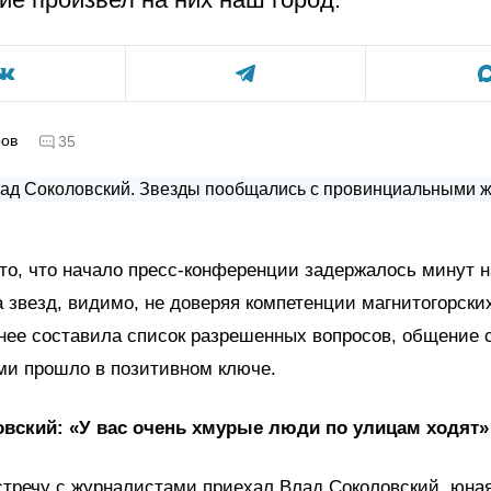
ров
35
то, что начало пресс-конференции задержалось минут на
 звезд, видимо, не доверяя компетенции магнитогорск
анее составила список разрешенных вопросов, общение
ми прошло в позитивном ключе.
вский: «У вас очень хмурые люди по улицам ходят»
тречу с журналистами приехал Влад Соколовский, юная