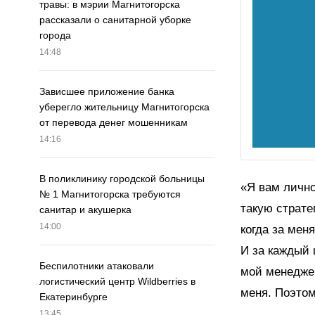
травы: в мэрии Магнитогорска
рассказали о санитарной уборке
города
14:48
Зависшее приложение банка
уберегло жительницу Магнитогорска
от перевода денег мошенникам
14:16
В поликлинику городской больницы
«Я вам лично
№ 1 Магнитогорска требуются
такую страте
санитар и акушерка
14:00
когда за мен
И за каждый 
Беспилотники атаковали
мой менедже
логистический центр Wildberries в
меня. Поэтом
Екатеринбурге
13:45