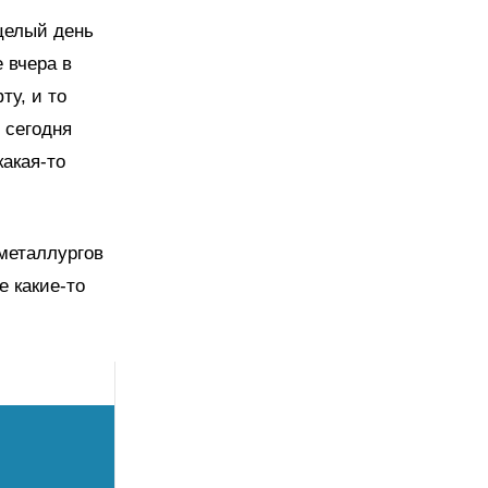
 целый день
 вчера в
ту, и то
 сегодня
акая-то
 металлургов
е какие-то