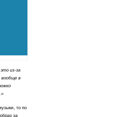
это из-за
 вообще в
ножко
…»
узыки, то по
образ за