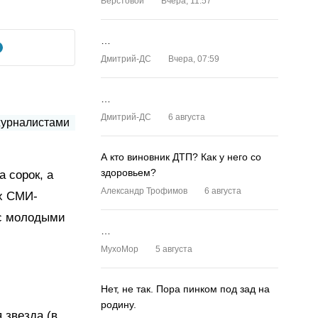
Верстовой
Вчера, 11:57
…
Дмитрий-ДС
Вчера, 07:59
…
Дмитрий-ДС
6 августа
А кто виновник ДТП? Как у него со
здоровьем?
 сорок, а
Александр Трофимов
6 августа
их СМИ-
 с молодыми
…
MyxoMop
5 августа
Нет, не так. Пора пинком под зад на
родину.
 звезда (в