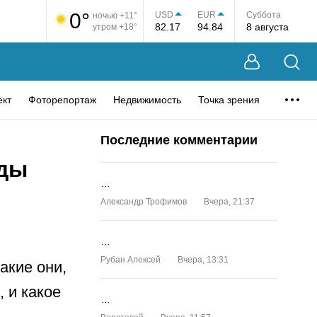
0°
USD
EUR
Суббота
ночью +11°
82.17
94.84
8 августа
утром +18°
ект
Фоторепортаж
Недвижимость
Точка зрения
Последние комментарии
зды
…
Александр Трофимов
Вчера, 21:37
…
Рубан Алексей
Вчера, 13:31
акие они,
 и какое
…