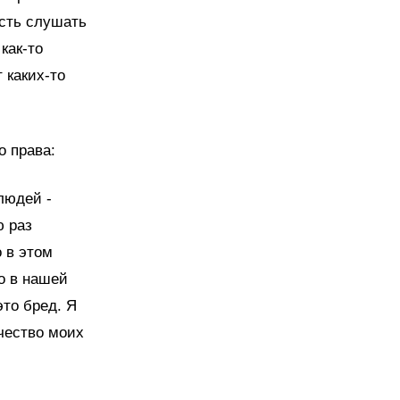
ость слушать
как-то
 каких-то
о права:
людей -
ю раз
 в этом
то в нашей
это бред. Я
ичество моих