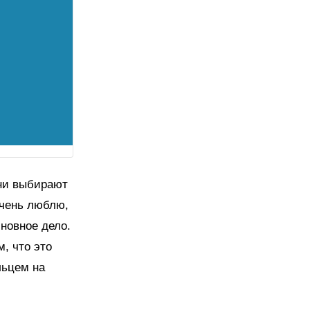
они выбирают
очень люблю,
сновное дело.
, что это
льцем на