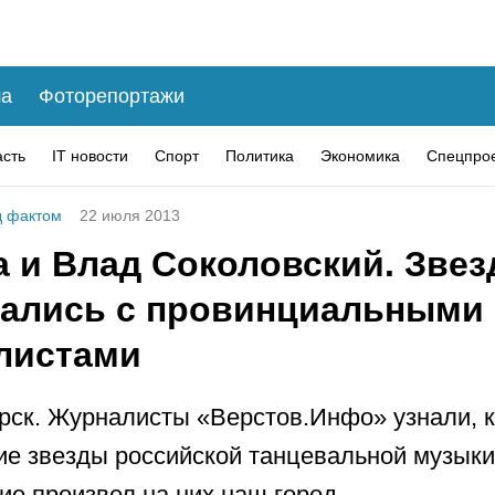
а
Фоторепортажи
асть
IT новости
Спорт
Политика
Экономика
Спецпро
 фактом
22 июля 2013
а и Влад Соколовский. Зве
ались с провинциальными
листами
рск. Журналисты «Верстов.Инфо» узнали, к
е звезды российской танцевальной музыки,
ие произвел на них наш город.