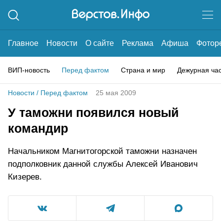
Главное
Новости
О сайте
Реклама
Афиша
Фотор
ВИП-новость
Перед фактом
Страна и мир
Дежурная ча
Новости
/
Перед фактом
25 мая 2009
У таможни появился новый
командир
Начальником Магнитогорской таможни назначен
подполковник данной службы Алексей Иванович
Кизерев.