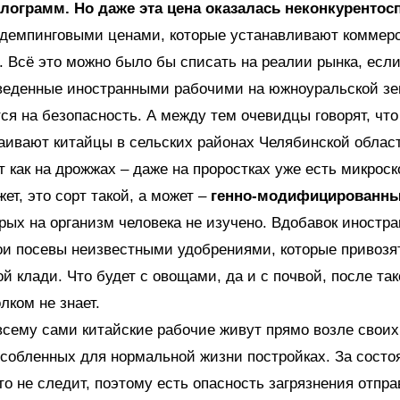
илограмм. Но даже эта цена оказалась неконкуренто
 демпинговыми ценами, которые устанавливают коммер
 Всё это можно было бы списать на реалии рынка, если
зведенные иностранными рабочими на южноуральской з
ся на безопасность. А между тем очевидцы говорят, что
аивают китайцы в сельских районах Челябинской област
т как на дрожжах – даже на проростках уже есть микрос
ет, это сорт такой, а может –
генно-модифицированны
рых на организм человека не изучено. Вдобавок иностр
и посевы неизвестными удобрениями, которые привозят
ой клади. Что будет с овощами, да и с почвой, после так
лком не знает.
всему сами китайские рабочие живут прямо возле своих
собленных для нормальной жизни постройках. За состо
то не следит, поэтому есть опасность загрязнения отпр