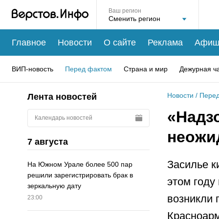
Ваш регион
Главное
Новости
О сайте
Реклама
Афиш
ВИП-новость
Перед фактом
Страна и мир
Дежурная ч
Новости
/
Перед
Лента новостей
«Надз
Календарь новостей
неожи
7 августа
Засилье к
На Южном Урале более 500 пар
решили зарегистрировать брак в
этом году
зеркальную дату
возникли 
23:00
Красноарм