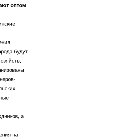
ают оптом
инские
ения
орода будут
озяйств,
анизованы
неров-
льских
нные
одников, а
ения на