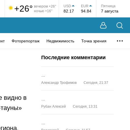
+26°
USD
EUR
Пятница
вечером +26°
82.17
94.84
7 августа
ночью +16°
ект
Фоторепортаж
Недвижимость
Точка зрения
Последние комментарии
…
Александр Трофимов
Сегодня, 21:37
е видно в
…
-тауны»
Рубан Алексей
Сегодня, 13:31
…
гиона.