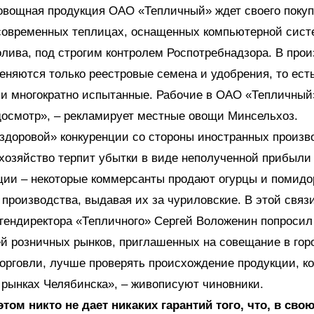
овощная продукция ОАО «Тепличный» ждет своего покуп
современных теплицах, оснащенных компьютерной сист
олива, под строгим контролем Роспотребнадзора. В про
няются только реестровые семена и удобрения, то ест
 и многократно испытанные. Рабочие в ОАО «Тепличный
досмотр», – рекламирует местные овощи Минсельхоз.
здоровой» конкуренции со стороны иностранных произв
хозяйство терпит убытки в виде неполученной прибыли 
ии – некоторые коммерсанты продают огурцы и помид
 производства, выдавая их за чуриловские. В этой связ
гендиректора «Тепличного» Сергей Воложенин попросил
й розничных рынков, приглашенных на совещание в гор
орговли, лучше проверять происхождение продукции, к
 рынках Челябинска», – живописуют чиновники.
том никто не дает никаких гарантий того, что, в сво