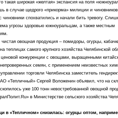
то такая широкая «желтая» экспансия на поля «южноур
шь в случае щедрого «прикорма» милиции и чиновников
с чиновники спохватились и начали бить тревогу. Слиш
лема угрозы здоровью южноуральцам, а также местным
лям.
 чистая овощная продукция – помидоры, огурцы, кабачк
а теплицах самого крупного хозяйства Челябинской обл
 ценовой конкуренции с овощами, выращенными китайс
непроверенных семян, с применением неизвестных хим
управлении торговли Челябинска заместитель гендирек
АО «Тепличный» Сергей Воложенин объявил, что на ск
скопилось уже 100 тонн невостребованной овощной про
ралПолит.Ru» в Министерстве сельского хозяйства Чел
щи в «Тепличном» снизилась: огурцы оптом, например