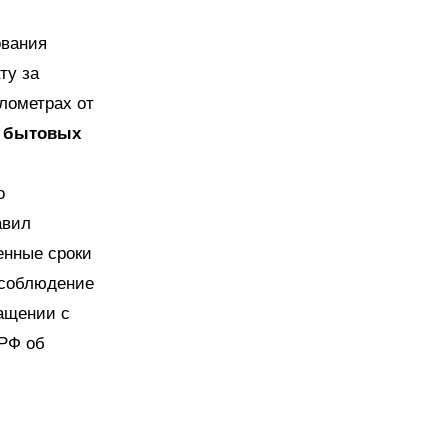
и
ования
ту за
лометрах от
у бытовых
о
авил
енные сроки
есоблюдение
ащении с
РФ об