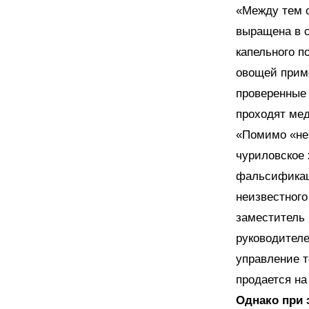
«Между тем 
выращена в 
капельного п
овощей приме
проверенные
проходят ме
«Помимо «не
чуриловское 
фальсификац
неизвестного
заместитель 
руководителе
управление т
продается на
Однако при э