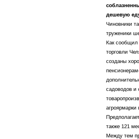
соблазненны
дешевую еду
Чиновники та
труженики ше
Как сообщил
торговли Чел
созданы хор
пенсионерам-
дополнительн
садоводов и 
товаропроизв
агроярмарки 
Предполагает
также 121 ме
Между тем пр