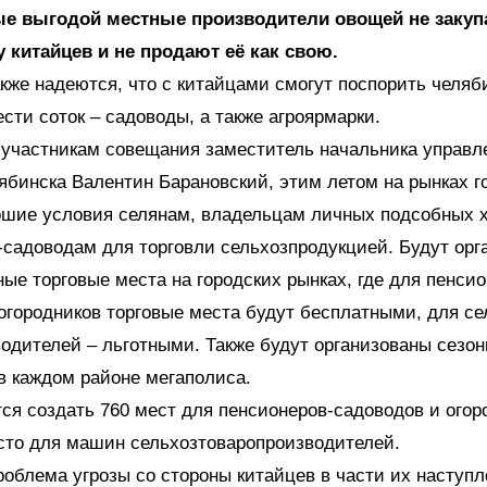
е выгодой местные производители овощей не закуп
 китайцев и не продают её как свою.
кже надеются, что с китайцами смогут поспорить челяб
сти соток – садоводы, а также агроярмарки.
 участникам совещания заместитель начальника управл
ябинска Валентин Барановский, этим летом на рынках г
ошие условия селянам, владельцам личных подсобных х
садоводам для торговли сельхозпродукцией. Будут орг
ые торговые места на городских рынках, где для пенсио
огородников торговые места будут бесплатными, для се
одителей – льготными. Также будут организованы сезо
в каждом районе мегаполиса.
ся создать 760 мест для пенсионеров-садоводов и огор
сто для машин сельхозтоваропроизводителей.
облема угрозы со стороны китайцев в части их наступл