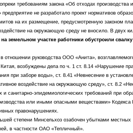
вопреки требованиям закона «Об отходах производства 
 предприятие не разработало проект нормативов образ
митов на их размещение, предусмотренную законом пла
оздействие на окружающую среду не вносило. В двух ки
о
на земельном участке работники обустроили свалк
 в отношении руководства ООО «Анита», возглавляемог
Китая, возбуждены дела по ч. 1 ст. 8.14 «Нарушение пр
ния при заборе воды», ст. 8.41 «Невнесение в установл
ативное воздействие на окружающую среду», ст. 8.2 «Н
х и санитарно-эпидемиологических требований при обр
оизводства или иными опасными веществами» Кодекса 
ивных правонарушениях.
льшей степени Минсельхоз озабочен убытками местных
лей, в частности ОАО «Тепличный».