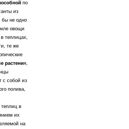
способной
по
санты из
 бы не одно
емле овощи
 в теплицах,
и, те же
копические
е растени
я,
анцы
 с собой из
ого полива,
 теплиц в
янием их
авляемой на