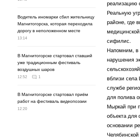
реализацию 
Реальную угр
Водитель иномарки сбил жительницу
районе, где 
Магнитогорска, которая переходила
дорогу в неположенном месте
медицинской
13:14
сифилис.
Напомним, в
В Магнитогорске стартовал ставший
нарушения эк
уже традиционным фестиваль
сельскохозя
воздушных шаров
12:52
1
вблизи села 
службе регио
В Магнитогорске стартовал приём
для полива о
работ на фестиваль видеопоэзии
Мыркай при п
12:20
объекта для 
основании р
Челябинской 