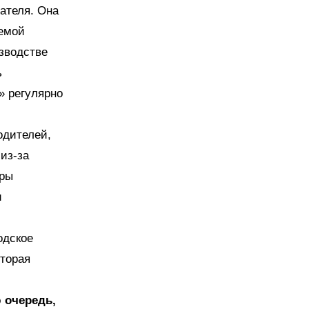
ателя. Она
емой
изводстве
ь
» регулярно
одителей,
из-за
оры
и
одское
оторая
ю очередь,