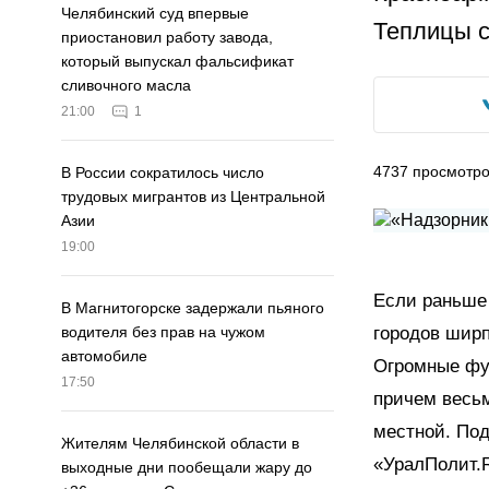
Челябинский суд впервые
Теплицы с
приостановил работу завода,
который выпускал фальсификат
сливочного масла
21:00
1
4737
просмотр
В России сократилось число
трудовых мигрантов из Центральной
Азии
19:00
Если раньше 
В Магнитогорске задержали пьяного
городов шир
водителя без прав на чужом
автомобиле
Огромные фур
17:50
причем весьм
местной. Под
Жителям Челябинской области в
«УралПолит.
выходные дни пообещали жару до