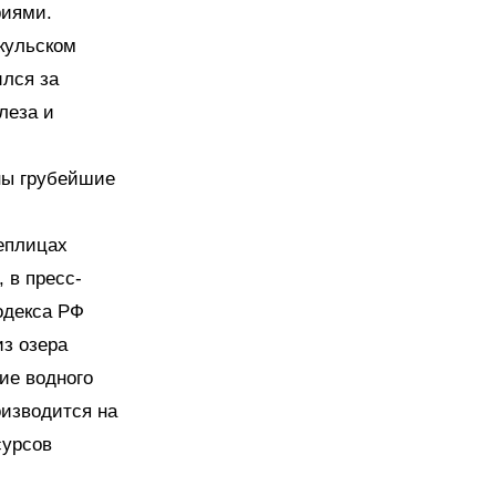
риями.
кульском
ился за
леза и
ны грубейшие
еплицах
 в пресс-
одекса РФ
з озера
ие водного
оизводится на
сурсов