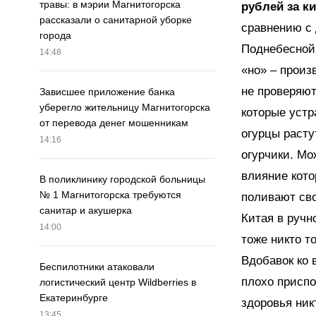
травы: в мэрии Магнитогорска
рублей за к
рассказали о санитарной уборке
сравнению с
города
Поднебесной.
14:48
«но» – прои
не проверяют
Зависшее приложение банка
уберегло жительницу Магнитогорска
которые устр
от перевода денег мошенникам
огурцы расту
14:16
огурчики. Мож
влияние кото
В поликлинику городской больницы
№ 1 Магнитогорска требуются
поливают сво
санитар и акушерка
Китая в ручн
14:00
тоже никто то
Вдобавок ко 
Беспилотники атаковали
плохо приспо
логистический центр Wildberries в
Екатеринбурге
здоровья ник
13:45