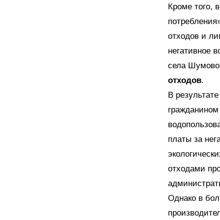
Кроме того, 
потребления»
отходов и ли
негативное в
села Шумов
отходов
.
В результате
гражданином 
водопользова
платы за нег
экологически
отходами пр
администрат
Однако в бо
производите