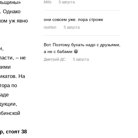
альщины»
Mills
5 августа
. Однако
они совсем уже. пора строже
ком уж явно
rashton
5 августа
Вот. Поэтому бухать надо с друзьями,
и,
а не с бабами 😁
асти, – не
Дмитрий-ДС
5 августа
кими
икатов. На
тора по
ладе
дукции,
ябинской
, стоят 38