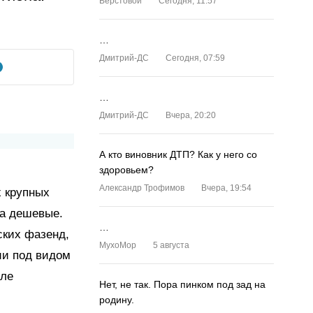
Верстовой
Сегодня, 11:57
…
Дмитрий-ДС
Сегодня, 07:59
…
Дмитрий-ДС
Вчера, 20:20
А кто виновник ДТП? Как у него со
здоровьем?
Александр Трофимов
Вчера, 19:54
х крупных
ма дешевые.
…
ских фазенд,
MyxoMop
5 августа
ии под видом
але
Нет, не так. Пора пинком под зад на
родину.