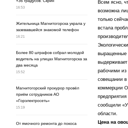
+36 градусов. Скрин
Всем ясно, ч
16:53
возможна ли
только сейча
Жительница Магнитогорска украла у
встала проб
зазевавшейся знакомой телефон
производите
16:21
Экологически
Более 80 штрафов собрал молодой
выращенные н
водитель на улицах Магнитогорска за
выдерживает
два месяца
рабочими из 
15:52
совещании в 
коммерции О
Магнитогорский прокурор провёл
приём сотрудников АО
предприятия 
«Горэлектросеть»
сообщили «У
15:19
области.
Цена на ово
От ямочного ремонта до покоса