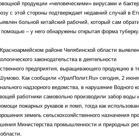
овощной продукции «человеческими» вирусами и бакте
озу с этой стороны подтверждает недавний случай в Ет
выявлен больной китайский рабочий, который сам обрат
 помощью – у него обнаружены открытая форма туберку
 Красноармейском районе Челябинской области выявле
ологического законодательства в деятельности
йственного предприятия, выращивающего продукцию в т
Шумово. Как сообщили «УралПолит.Ru» сегодня, 2 июня,
нального надзорного ведомства, в нарушение Водного к
вощей работники самовольно производили забор воды и
омощи пожарных рукавов и помп, тогда как использован
орошения земель сельскохозяйственного назначения пр
ешения Министерства промышленности и природных ре
области.