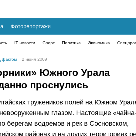
а
Фоторепортажи
асть
IT новости
Спорт
Политика
Экономика
Спецпро
 фактом
2 июня 2009
орники» Южного Урала
данно проснулись
итайских тружеников полей на Южном Урал
 невооруженным глазом. Настоящие «чайна
по берегам водоемов и рек в Сосновском,
ейском районах и на других территориях ре