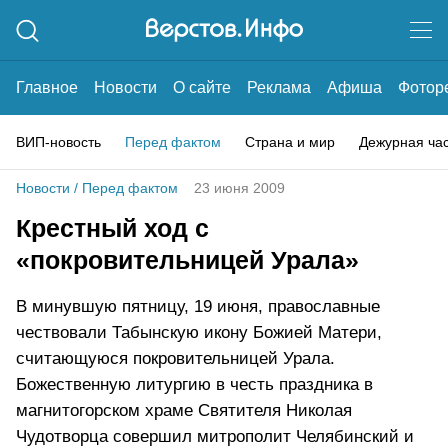
Главное
Новости
О сайте
Реклама
Афиша
Фотор
ВИП-новость
Перед фактом
Страна и мир
Дежурная ча
Новости
/
Перед фактом
23 июня 2009
Крестный ход с
«покровительницей Урала»
В минувшую пятницу, 19 июня, православные
чествовали Табынскую икону Божией Матери,
считающуюся покровительницей Урала.
Божественную литургию в честь праздника в
магнитогорском храме Святителя Николая
Чудотворца совершил митрополит Челябинский и