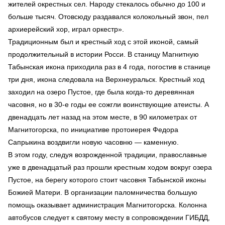
жителей окрестных сел. Народу стекалось обычно до 100 и
больше тысяч. Отовсюду раздавался колокольный звон, пел
архиерейский хор, играл оркестр».
Традиционным был и крестный ход с этой иконой, самый
продолжительный в истории Росси. В станицу Магнитную
Табынская икона приходила раз в 4 года, погостив в станице
три дня, икона следовала на Верхнеуральск. Крестный ход
заходил на озеро Пустое, где была когда-то деревянная
часовня, но в 30-е годы ее сожгли воинствующие атеисты. А
двенадцать лет назад на этом месте, в 90 километрах от
Магнитогорска, по инициативе протоиерея Федора
Сапрыкина воздвигли новую часовню — каменную.
В этом году, следуя возрожденной традиции, православные
уже в двенадцатый раз прошли крестным ходом вокруг озера
Пустое, на берегу которого стоит часовня Табынской иконы
Божией Матери. В организации паломничества большую
помощь оказывает администрация Магнитогорска. Колонна
автобусов следует к святому месту в сопровождении ГИБДД,