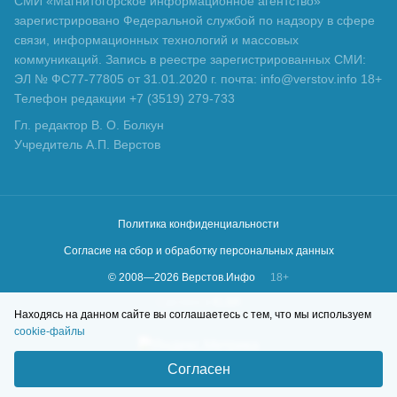
СМИ «Магнитогорское информационное агентство»
зарегистрировано Федеральной службой по надзору в сфере
связи, информационных технологий и массовых
коммуникаций. Запись в реестре зарегистрированных СМИ:
ЭЛ № ФС77-77805 от 31.01.2020 г. почта: info@verstov.info 18+
Телефон редакции +7 (3519) 279-733
Гл. редактор В. О. Болкун
Учредитель А.П. Верстов
Политика конфиденциальности
Согласие на сбор и обработку персональных данных
© 2008—
2026
Верстов.Инфо
18+
Сделано в
KLBR
Находясь на данном сайте вы соглашаетесь с тем, что мы используем
cookie-файлы
Согласен