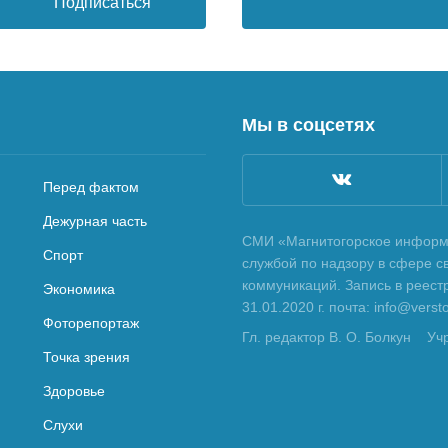
Подписаться
Мы в соцсетях
Перед фактом
Дежурная часть
СМИ «Магнитогорское информа
Спорт
службой по надзору в сфере с
коммуникаций. Запись в реес
Экономика
31.01.2020 г. почта: info@vers
Фоторепортаж
Гл. редактор В. О. Болкун
Уч
Точка зрения
Здоровье
Слухи