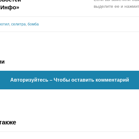
выделите ее и нажмит
.Инфо»
ротил
,
селитра
,
бомба
ии
Авторизуйтесь
– Чтобы оставить комментарий
также