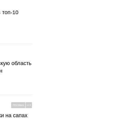
 топ-10
скую область
н
РЕКЛАМА
ки на сапах