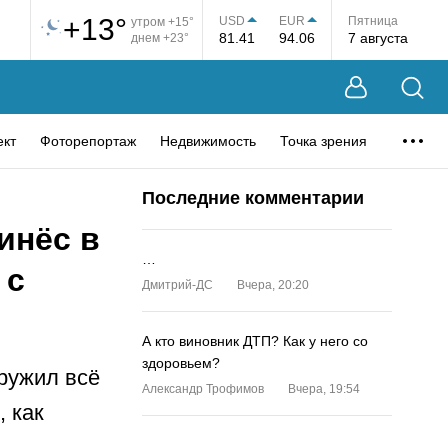
+13°
USD
EUR
Пятница
утром +15°
81.41
94.06
7 августа
днем +23°
ект
Фоторепортаж
Недвижимость
Точка зрения
Последние комментарии
инёс в
…
 с
Дмитрий-ДС
Вчера, 20:20
А кто виновник ДТП? Как у него со
здоровьем?
аружил всё
Александр Трофимов
Вчера, 19:54
, как
…