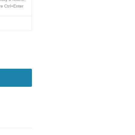
е Ctrl+Enter