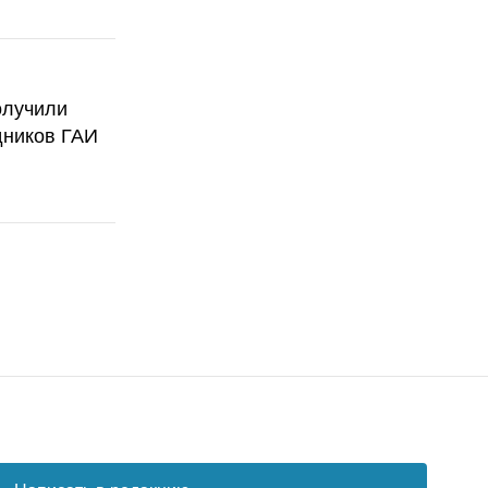
олучили
дников ГАИ