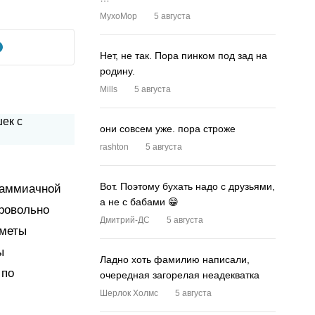
MyxoMop
5 августа
Нет, не так. Пора пинком под зад на
родину.
Mills
5 августа
они совсем уже. пора строже
rashton
5 августа
Вот. Поэтому бухать надо с друзьями,
 аммиачной
а не с бабами 😁
бровольно
Дмитрий-ДС
5 августа
иметы
ы
Ладно хоть фамилию написали,
 по
очередная загорелая неадекватка
Шерлок Холмс
5 августа