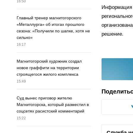
16:50
Информация 
регионально
Главный тренер магнитогорского
«Металлурга» об итогах прошлого
организована
сезона: «Получили по шапке, хотя не
решение.
сильно»
16:17
Магнитогорский художник создал
новое граффити на территории
строящегося жилого комплекса
15:49
Поделить
Суд вынес приговор жителю
Магнитогорска, который разместил в
соцсетях расистский комментарий
15:22
Служба н