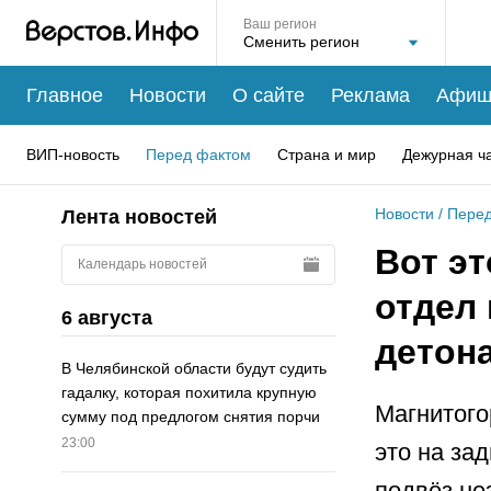
Ваш регион
Главное
Новости
О сайте
Реклама
Афиш
ВИП-новость
Перед фактом
Страна и мир
Дежурная ч
Новости
/
Перед
Лента новостей
Вот эт
Календарь новостей
отдел
6 августа
детон
В Челябинской области будут судить
гадалку, которая похитила крупную
Магнитого
сумму под предлогом снятия порчи
23:00
это на за
подвёз не