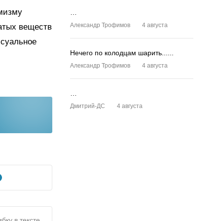
емизму
…
Александр Трофимов
4 августа
атых веществ
ссуальное
Нечего по колодцам шарить......
Александр Трофимов
4 августа
…
Дмитрий-ДС
4 августа
бку в тексте,