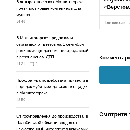
В четырех посёлках Магнитогорска
«Верстов
появились новые контейнеры для
мусора
14:48
Теги новости:
т
В Магнитогорске предложили
отказаться от цветов на 1 сентября
ради помощи девочке, пострадавшей
в резонансном ДТП
Комментар
14:21
1
Прокуратура потребовала привести в
порядок «убитые» детские площадки
в Магнитогорске
13:50
Смотрите 
От госуправления до производства: в
Челябинской области внедряют
искусственный интеллект в ключевых