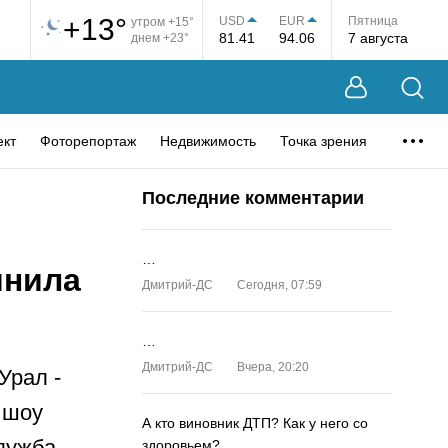
+13°
USD
EUR
Пятница
утром +15°
81.41
94.06
7 августа
днем +23°
ект
Фоторепортаж
Недвижимость
Точка зрения
Последние комментарии
…
мнила
Дмитрий-ДС
Сегодня, 07:59
…
Дмитрий-ДС
Вчера, 20:20
Урал -
 шоу
А кто виновник ДТП? Как у него со
лужба
здоровьем?