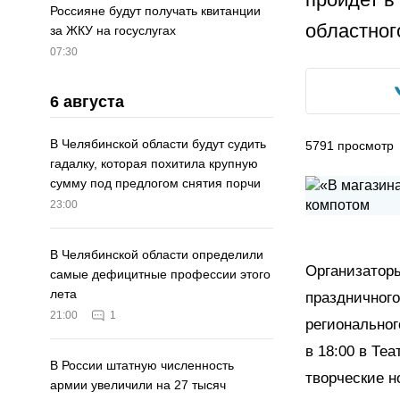
Россияне будут получать квитанции
областног
за ЖКУ на госуслугах
07:30
6 августа
В Челябинской области будут судить
5791
просмотр
гадалку, которая похитила крупную
сумму под предлогом снятия порчи
23:00
В Челябинской области определили
Организаторы
самые дефицитные профессии этого
лета
праздничного
21:00
1
региональног
в 18:00 в Те
В России штатную численность
творческие н
армии увеличили на 27 тысяч