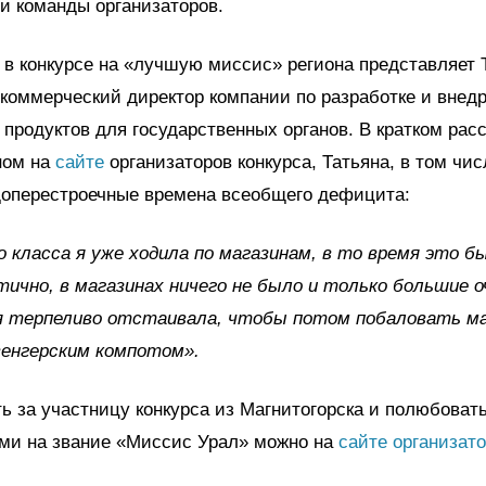
 и команды организаторов.
 в конкурсе на «лучшую миссис» региона представляет 
коммерческий директор компании по разработке и внед
продуктов для государственных органов. В кратком расс
ном на
сайте
организаторов конкурса, Татьяна, в том чис
доперестроечные времена всеобщего дефицита:
о класса я уже ходила по магазинам, в то время это б
ично, в магазинах ничего не было и только большие о
я терпеливо отстаивала, чтобы потом побаловать ма
венгерским компотом».
ь за участницу конкурса из Магнитогорска и полюбоват
ами на звание «Миссис Урал» можно на
сайте организат