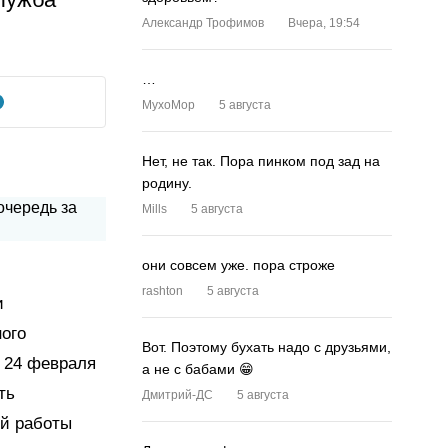
Александр Трофимов
Вчера, 19:54
…
MyxoMop
5 августа
Нет, не так. Пора пинком под зад на
родину.
Mills
5 августа
они совсем уже. пора строже
rashton
5 августа
и
ного
Вот. Поэтому бухать надо с друзьями,
е 24 февраля
а не с бабами 😁
ть
Дмитрий-ДС
5 августа
ой работы