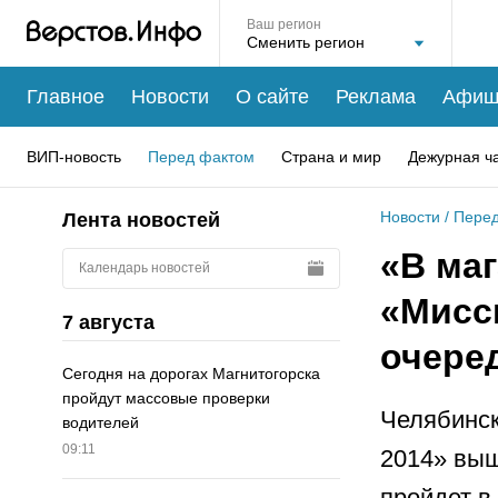
Ваш регион
Главное
Новости
О сайте
Реклама
Афиш
ВИП-новость
Перед фактом
Страна и мир
Дежурная ч
Новости
/
Перед
Лента новостей
«В маг
Календарь новостей
«Мисс
7 августа
очере
Сегодня на дорогах Магнитогорска
пройдут массовые проверки
Челябинск
водителей
09:11
2014» вы
пройдет в