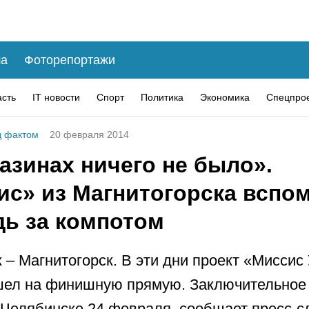
а
Фоторепортажи
асть
IT новости
Спорт
Политика
Экономика
Спецпро
 фактом
20 февраля 2014
азинах ничего не было».
ис» из Магнитогорска вспо
дь за компотом
 – Магнитогорск. В эти дни проект «Миссис 
шел на финишную прямую. Заключительное
 Челябинске 24 февраля, сообщает пресс-с