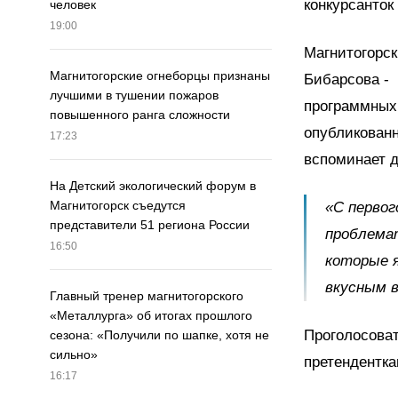
конкурсанток
человек
19:00
Магнитогорск
Магнитогорские огнеборцы признаны
Бибарсова - 
лучшими в тушении пожаров
программных 
повышенного ранга сложности
опубликован
17:23
вспоминает 
На Детский экологический форум в
Магнитогорск съедутся
«С первог
представители 51 региона России
проблемат
16:50
которые 
вкусным 
Главный тренер магнитогорского
«Металлурга» об итогах прошлого
Проголосоват
сезона: «Получили по шапке, хотя не
сильно»
претендентк
16:17