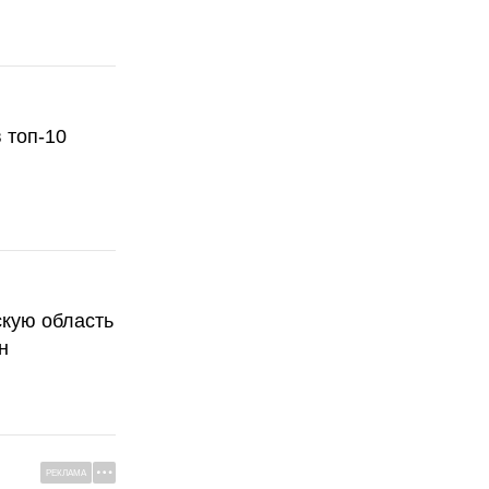
 топ-10
скую область
н
РЕКЛАМА