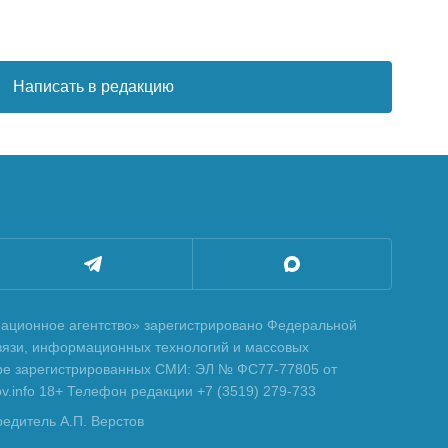
Написать в редакцию
ционное агентство» зарегистрировано Федеральной
вязи, информационных технологий и массовых
тре зарегистрированных СМИ: ЭЛ № ФС77-77805 от
tov.info 18+ Телефон редакции +7 (3519) 279-733
редитель А.П. Верстов