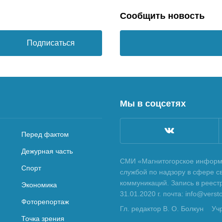
Сообщить новость
Подписаться
Мы в соцсетях
Перед фактом
Дежурная часть
СМИ «Магнитогорское информа
Спорт
службой по надзору в сфере с
коммуникаций. Запись в реес
Экономика
31.01.2020 г. почта: info@vers
Фоторепортаж
Гл. редактор В. О. Болкун
Уч
Точка зрения