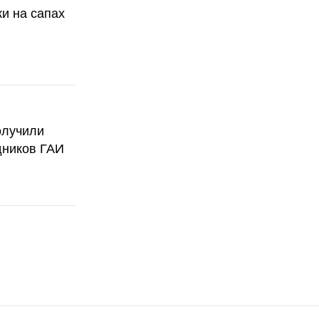
ки на сапах
олучили
дников ГАИ