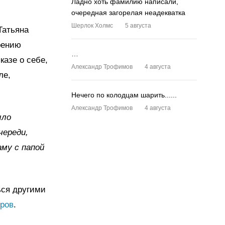
Ладно хоть фамилию написали,
очередная загорелая неадекватка
Шерлок Холмс
5 августа
Татьяна
рению
…
казе о себе,
Александр Трофимов
4 августа
ле,
Нечего по колодцам шарить......
Александр Трофимов
4 августа
ыло
череди,
му с папой
ься другими
оров
.