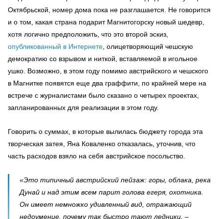
Октябрьской, номер дома пока не разглашается. Не говорится
и о том, какая страна подарит Магнитогорску новый шедевр,
хотя логично предположить, что это второй эскиз,
опубликованный в Интернете
, олицетворяющий чешскую
демократию со взрывом и ниткой, вставляемой в игольное
ушко. Возможно, в этом году помимо австрийского и чешского
в Магнитке появятся еще два граффити, по крайней мере на
встрече с журналистами было сказано о четырех проектах,
запланированных для реализации в этом году.
Говорить о суммах, в которые вылилась бюджету города эта
творческая затея, Яна Коваленко отказалась, уточнив, что
часть расходов взяло на себя австрийское посольство.
«Это типичный австрийский пейзаж: горы, облака, река
Дунай и над этим всем парит голова егеря, охотника.
Он имеет немножко удивленный вид, отражающий
недоумение, почему так быстро тают ледники. –