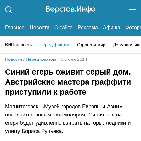
Главное
Новости
О сайте
Реклама
Афиша
Фотор
ВИП-новость
Перед фактом
Страна и мир
Дежурная ча
Новости
/
Перед фактом
3 июня 2014
Синий егерь оживит серый дом.
Австрийские мастера граффити
приступили к работе
Магнитогорск. «Музей городов Европы и Азии»
пополнится новым экземпляром. Синяя голова
егеря будет удивленно взирать на горы, ледники и
улицу Бориса Ручьева.