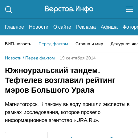
Главное
Новости
О сайте
Реклама
Афиша
Фотор
ВИП-новость
Перед фактом
Страна и мир
Дежурная ча
Новости
/
Перед фактом
19 сентября 2014
Южноуральский тандем.
Тефтелев возглавил рейтинг
мэров Большого Урала
Магнитогорск. К такому выводу пришли эксперты в
рамках исследования, которое провело
информационное агентство «URA.Ru».