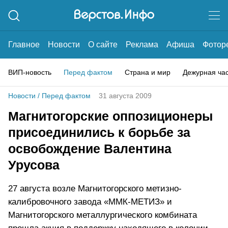
Главное
Новости
О сайте
Реклама
Афиша
Фотор
ВИП-новость
Перед фактом
Страна и мир
Дежурная ча
Новости
/
Перед фактом
31 августа 2009
Магнитогорские оппозиционеры
присоединились к борьбе за
освобождение Валентина
Урусова
27 августа возле Магнитогорского метизно-
калибровочного завода «ММК-МЕТИЗ» и
Магнитогорского металлургического комбината