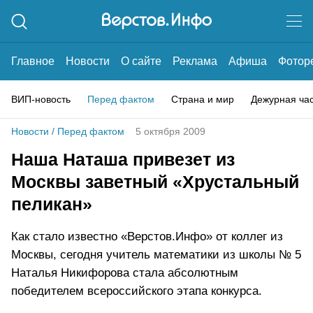
Главное
Новости
О сайте
Реклама
Афиша
Фотор
ВИП-новость
Перед фактом
Страна и мир
Дежурная ча
Новости
/
Перед фактом
5 октября 2009
Наша Наташа привезет из
Москвы заветный «Хрустальный
пеликан»
Как стало известно «Верстов.Инфо» от коллег из
Москвы, сегодня учитель математики из школы № 5
Наталья Никифорова стала абсолютным
победителем всероссийского этапа конкурса.