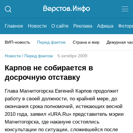
Главное
Новости
О сайте
Реклама
Афиша
Фотор
ВИП-новость
Перед фактом
Страна и мир
Дежурная ча
Новости
/
Перед фактом
5 октября 2009
Карпов не собирается в
досрочную отставку
Глава Магнитогорска Евгений Карпов продолжит
работу в своей должности, по крайней мере, до
окончания срока полномочий, истекающих весной
2010 года, заявил «URA.Ru» представитель мэрии
Магнитогорска, где накануне состоялись
консультации по ситуации, сложившейся после