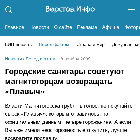
Главное
Новости
О сайте
Реклама
Афиша
Фотор
ВИП-новость
Перед фактом
Страна и мир
Дежурная ча
Новости
/
Перед фактом
9 ноября 2009
Городские санитары советуют
магнитогорцам возвращать
«Плавыч»
Власти Магнитогорска трубят в голос: не покупайте
сырок «Плавыч», которым отравилось, по
официальным данным, четыре горожанина. А если
Вы уже имели неосторожность его купить, лучше
возвратите продавцу.