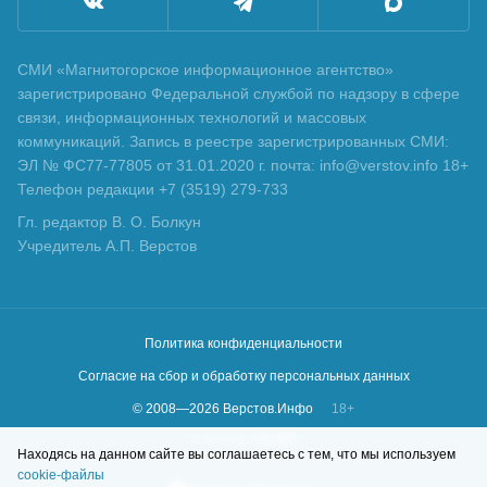
СМИ «Магнитогорское информационное агентство»
зарегистрировано Федеральной службой по надзору в сфере
связи, информационных технологий и массовых
коммуникаций. Запись в реестре зарегистрированных СМИ:
ЭЛ № ФС77-77805 от 31.01.2020 г. почта: info@verstov.info 18+
Телефон редакции +7 (3519) 279-733
Гл. редактор В. О. Болкун
Учредитель А.П. Верстов
Политика конфиденциальности
Согласие на сбор и обработку персональных данных
© 2008—
2026
Верстов.Инфо
18+
Сделано в
KLBR
Находясь на данном сайте вы соглашаетесь с тем, что мы используем
cookie-файлы