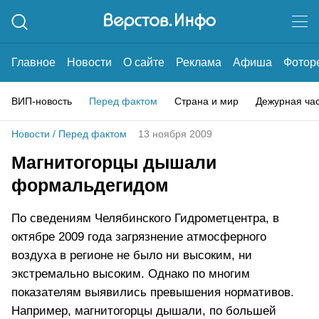
Главное
Новости
О сайте
Реклама
Афиша
Фотор
ВИП-новость
Перед фактом
Страна и мир
Дежурная ча
Новости
/
Перед фактом
13 ноября 2009
Магнитогорцы дышали
формальдегидом
По сведениям Челябинского Гидрометцентра, в
октябре 2009 года загрязнение атмосферного
воздуха в регионе не было ни высоким, ни
экстремально высоким. Однако по многим
показателям выявились превышения нормативов.
Например, магнитогорцы дышали, по большей