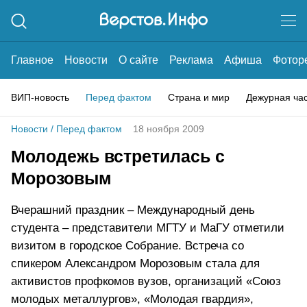
Главное
Новости
О сайте
Реклама
Афиша
Фотор
ВИП-новость
Перед фактом
Страна и мир
Дежурная ча
Новости
/
Перед фактом
18 ноября 2009
Молодежь встретилась с
Морозовым
Вчерашний праздник – Международный день
студента – представители МГТУ и МаГУ отметили
визитом в городское Собрание. Встреча со
спикером Александром Морозовым стала для
активистов профкомов вузов, организаций «Союз
молодых металлургов», «Молодая гвардия»,