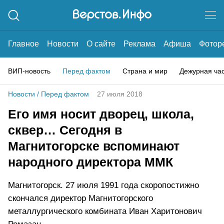
Главное
Новости
О сайте
Реклама
Афиша
Фотор
ВИП-новость
Перед фактом
Страна и мир
Дежурная ча
Новости
/
Перед фактом
27 июля 2018
Его имя носит дворец, школа,
сквер… Сегодня в
Магнитогорске вспоминают
народного директора ММК
Магнитогорск. 27 июля 1991 года скоропостижно
скончался директор Магнитогорского
металлургического комбината Иван Харитонович