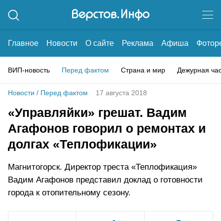
Главное
Новости
О сайте
Реклама
Афиша
Фотор
ВИП-новость
Перед фактом
Страна и мир
Дежурная ча
Новости
/
Перед фактом
17 августа 2018
«Управляйки» грешат. Вадим
Агафонов говорил о ремонтах и
долгах «Теплофикации»
Магнитогорск. Директор треста «Теплофикация»
Вадим Агафонов представил доклад о готовности
города к отопительному сезону.