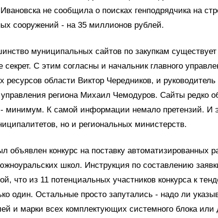
Ивановска не сообщила о поисках генподрядчика на ст
ых сооружений - на 35 миллионов рублей.
шинство муниципальных сайтов по закупкам существует 
не секрет. С этим согласны и начальник главного управл
 ресурсов области Виктор Чередников, и руководитель 
 управления региона Михаил Чемодуров. Сайты редко о
- минимум. К самой информации немало претензий. И э
ниципалитетов, но и региональных министерств.
ыл объявлен конкурс на поставку автоматизированных р
южноуральских школ. Инструкция по составлению заявк
ой, что из 11 потенциальных участников конкурса к тен
ко один. Остальные просто запутались - надо ли указы
ей и марки всех комплектующих системного блока или 