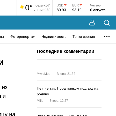
0°
USD
EUR
Четверг
ночью +14°
80.93
93.19
6 августа
утром +18°
ект
Фоторепортаж
Недвижимость
Точка зрения
Последние комментарии
и
…
MyxoMop
Вчера, 21:32
 из
Нет, не так. Пора пинком под зад на
родину.
 и
Mills
Вчера, 12:27
ицу на
они совсем уже. пора строже