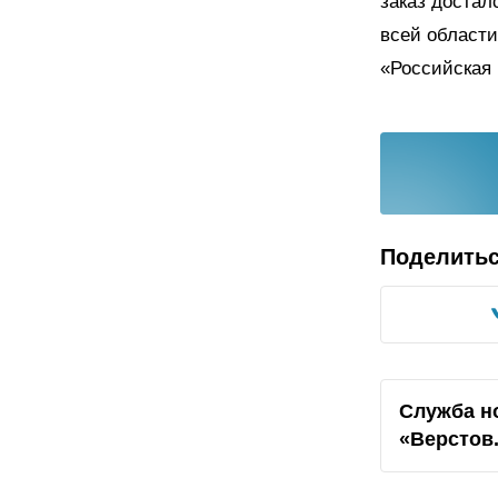
заказ достал
всей области
«Российская 
Поделить
Служба н
«Верстов