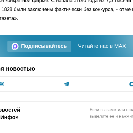
ся конкретной фирме. С начала этого года из 7,5 тысячи
 1828 были заключены фактически без конкурса, - отмеч
газета».
Подписывайтесь
Читайте нас в MAX
ся новостью
овостей
Если вы заметили оши
выделите ее и нажмит
.Инфо»