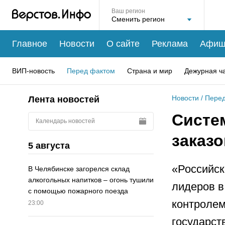
Ваш регион
Главное
Новости
О сайте
Реклама
Афиш
ВИП-новость
Перед фактом
Страна и мир
Дежурная ч
Новости
/
Перед
Лента новостей
Систе
Календарь новостей
заказо
5 августа
«Российска
В Челябинске загорелся склад
алкогольных напитков – огонь тушили
лидеров в
с помощью пожарного поезда
контроле
23:00
государст