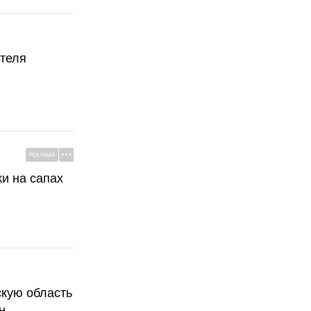
ателя
РЕКЛАМА
ки на сапах
скую область
н