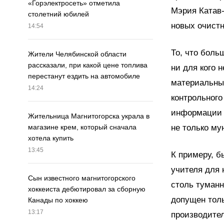
«Горэлектросеть» отметила
Мэрия Катав-
столетний юбилей
новых очистн
14:54
То, что боль
Жители Челябинской области
рассказали, при какой цене топлива
ни для кого 
перестанут ездить на автомобиле
материальных
14:24
контрольного
информации 
Жительница Магнитогорска украла в
не только му
магазине крем, который сначала
хотела купить
13:45
К примеру, б
учителя для 
Сын известного магнитогорского
столь туманн
хоккеиста дебютировал за сборную
допущен толь
Канады по хоккею
13:17
производител