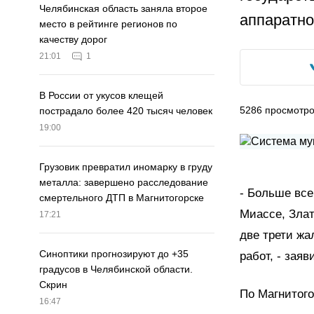
Челябинская область заняла второе
аппаратно
место в рейтинге регионов по
качеству дорог
21:01
1
В России от укусов клещей
5286
просмотр
пострадало более 420 тысяч человек
19:00
Грузовик превратил иномарку в груду
металла: завершено расследование
- Больше все
смертельного ДТП в Магнитогорске
Миассе, Злат
17:21
две трети жа
Синоптики прогнозируют до +35
работ, - зая
градусов в Челябинской области.
Скрин
По Магнитого
16:47