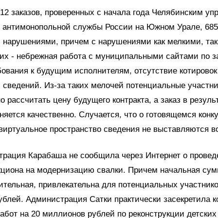
712 заказов, проверенных с начала года Челябинским у
 антимонопольной службы России на Южном Урале, 68
 нарушениями, причем с нарушениями как мелкими, так
их - небрежная работа с муниципальными сайтами по з
бования к будущим исполнителям, отсутствие котировок
сведений. Из-за таких мелочей потенциальные участни
но рассчитать цену будущего контракта, а заказ в резуль
няется качественно. Случается, что о готовящемся конк
 виртуальное пространство сведения не выставляются в
трация Карабаша не сообщила через Интернет о провед
кциона на модернизацию свалки. Причем начальная сум
тельная, привлекательна для потенциальных участнико
блей. Администрация Сатки практически засекретила к
абот на 20 миллионов рублей по реконструкции детских