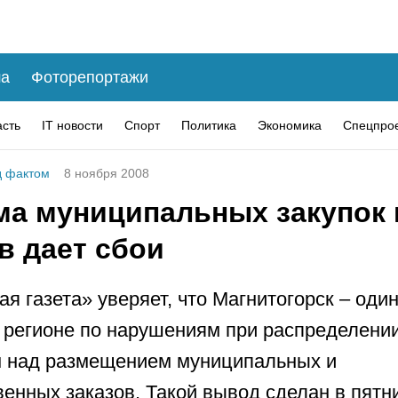
а
Фоторепортажи
асть
IT новости
Спорт
Политика
Экономика
Спецпро
 фактом
8 ноября 2008
ма муниципальных закупок 
в дает сбои
я газета» уверяет, что Магнитогорск – один
 регионе по нарушениям при распределении
м над размещением муниципальных и
венных заказов. Такой вывод сделан в пятн