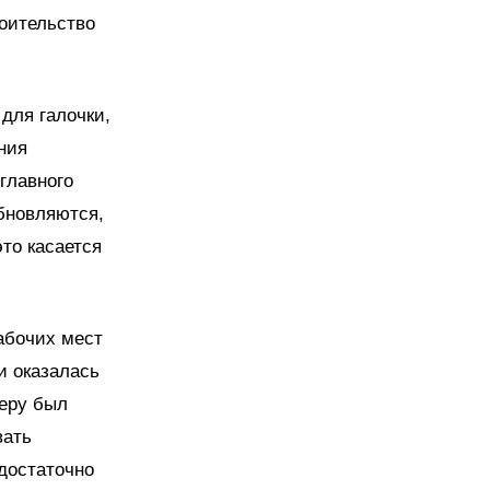
роительство
для галочки,
ения
главного
бновляются,
то касается
абочих мест
и оказалась
деру был
вать
достаточно