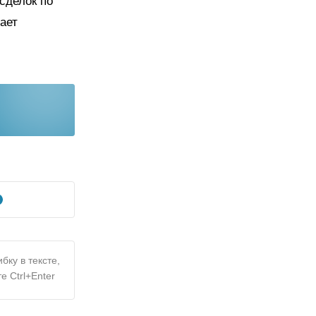
 сделок по
ает
бку в тексте,
е Ctrl+Enter