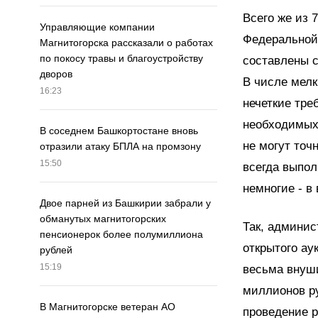
Всего же из 
Управляющие компании
Федеральной
Магнитогорска рассказали о работах
по покосу травы и благоустройству
составлены с
дворов
В числе мелк
16:23
нечеткие тре
необходимых 
В соседнем Башкортостане вновь
не могут точ
отразили атаку БПЛА на промзону
15:50
всегда выпол
немногие - в
Двое парней из Башкирии забрали у
обманутых магнитогорских
Так, админис
пенсионерок более полумиллиона
открытого ау
рублей
15:19
весьма внуши
миллионов ру
В Магнитогорске ветеран АО
проведение р