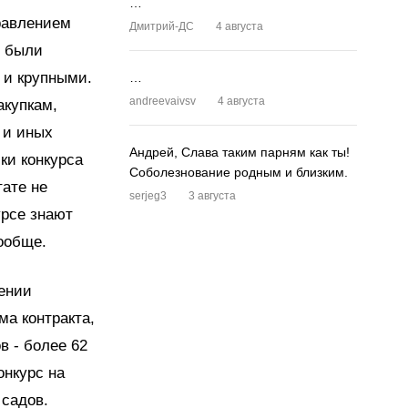
…
правлением
Дмитрий-ДС
4 августа
5 были
 и крупными.
…
andreevaivsv
4 августа
акупкам,
 и иных
Андрей, Слава таким парням как ты!
ки конкурса
Соболезнование родным и близким.
тате не
serjeg3
3 августа
урсе знают
ообще.
ении
ма контракта,
в - более 62
онкурс на
 садов.