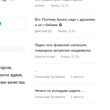
rashton
Вчера, 12:13
Вот. Поэтому бухать надо с друзьями,
а не с бабами 😁
Дмитрий-ДС
Вчера, 11:01
Ладно хоть фамилию написали,
очередная загорелая неадекватка
Шерлок Холмс
Вчера, 01:29
орске,
…
почти вдвое,
Александр Трофимов
4 августа
нии качества
Нечего по колодцам шарить......
Александр Трофимов
4 августа