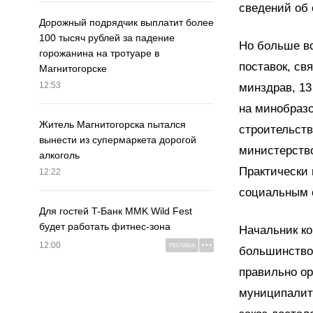
сведений об 
Дорожный подрядчик выплатит более
100 тысяч рублей за падение
Но больше вс
горожанина на тротуаре в
поставок, св
Магнитогорске
12:53
минздрав, 13
на минобразо
Житель Магнитогорска пытался
строительства
вынести из супермаркета дорогой
министерство
алкоголь
Практически 
12:22
социальным 
Для гостей T-Банк MMK Wild Fest
будет работать фитнес-зона
Начальник ко
12:00
РЕКЛАМА
большинство 
правильно ор
муниципалите