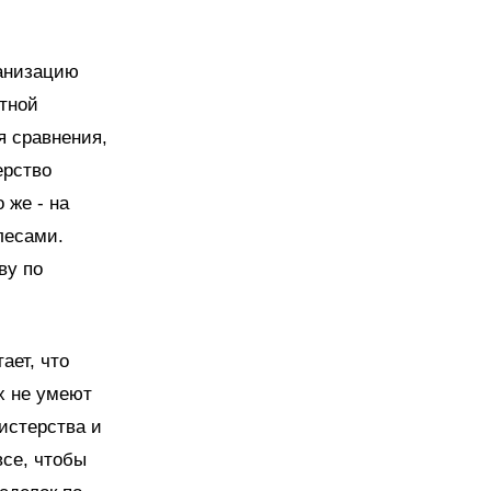
ганизацию
стной
я сравнения,
ерство
 же - на
лесами.
ву по
ает, что
х не умеют
истерства и
все, чтобы