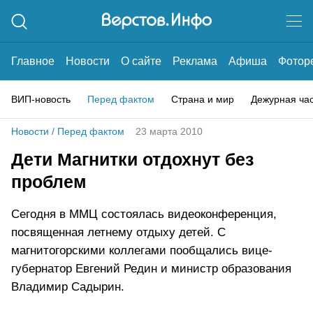
Главное
Новости
О сайте
Реклама
Афиша
Фотор
ВИП-новость
Перед фактом
Страна и мир
Дежурная ча
Новости
/
Перед фактом
23 марта 2010
Дети Магнитки отдохнут без
проблем
Сегодня в ММЦ состоялась видеоконференция,
посвященная летнему отдыху детей. С
магнитогорскими коллегами пообщались вице-
губернатор Евгений Редин и министр образования
Владимир Садырин.