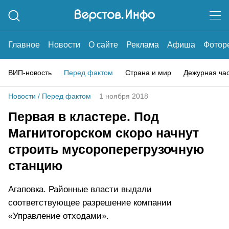
Главное
Новости
О сайте
Реклама
Афиша
Фотор
ВИП-новость
Перед фактом
Страна и мир
Дежурная ча
Новости
/
Перед фактом
1 ноября 2018
Первая в кластере. Под
Магнитогорском скоро начнут
строить мусороперегрузочную
станцию
Агаповка. Районные власти выдали
соответствующее разрешение компании
«Управление отходами».