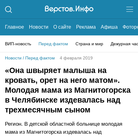
Главное
Новости
О сайте
Реклама
Афиша
Фотор
ВИП-новость
Перед фактом
Страна и мир
Дежурная ча
Новости
/
Перед фактом
4 февраля 2019
«Она швыряет малыша на
кровать, орет на него матом».
Молодая мама из Магнитогорска
в Челябинске издевалась над
трехмесячным сыном
Регион. В детской областной больнице молодая
мама из Магнитогорска издевалась над