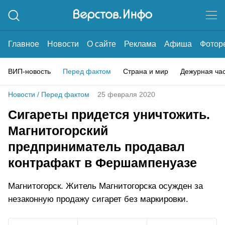
Главное
Новости
О сайте
Реклама
Афиша
Фотор
ВИП-новость
Перед фактом
Страна и мир
Дежурная ча
Новости
/
Перед фактом
25 февраля 2020
Сигареты придется уничтожить.
Магнитогорский
предприниматель продавал
контрафакт в Фершампенуазе
Магнитогорск. Житель Магнитогорска осужден за
незаконную продажу сигарет без маркировки.