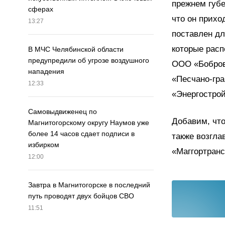
прежнем губе
сферах
что он прихо
13:27
поставлен дл
которые расп
В МЧС Челябинской области
предупредили об угрозе воздушного
ООО «Бобров
нападения
«Песчано-гр
12:33
«Энергостро
Самовыдвиженец по
Добавим, что
Магнитогорскому округу Наумов уже
более 14 часов сдает подписи в
также возгла
избирком
«Маггортранс
12:00
Завтра в Магнитогорске в последний
путь проводят двух бойцов СВО
11:51