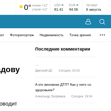
0°
USD
EUR
Четверг
ночью +12°
81.41
94.06
6 августа
утром +12°
ект
Фоторепортаж
Недвижимость
Точка зрения
Последние комментарии
…
адову
Дмитрий-ДС
Сегодня, 20:20
А кто виновник ДТП? Как у него со
здоровьем?
Александр Трофимов
Сегодня, 19:54
ководит
…