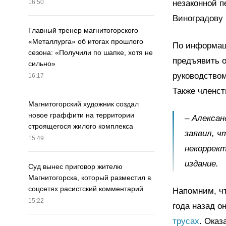
незаконной п
16:50
Виноградову
Главный тренер магнитогорского
«Металлурга» об итогах прошлого
По информац
сезона: «Получили по шапке, хотя не
предъявить о
сильно»
руководством
16:17
Также членст
Магнитогорский художник создал
новое граффити на территории
– Алексан
строящегося жилого комплекса
заявил, ч
15:49
некоррект
издание.
Суд вынес приговор жителю
Магнитогорска, который разместил в
соцсетях расистский комментарий
Напомним, чт
15:22
года назад о
трусах
. Оказ