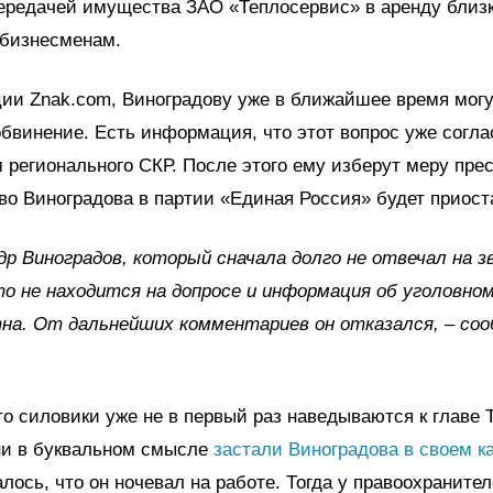
ередачей имущества ЗАО «Теплосервис» в аренду близ
 бизнесменам.
ии Znak.com, Виноградову уже в ближайшее время мог
бвинение. Есть информация, что этот вопрос уже согла
 регионального СКР. После этого ему изберут меру пре
во Виноградова в партии «Единая Россия» будет приост
др Виноградов, который сначала долго не отвечал на з
то не находится на допросе и информация об уголовном
на. От дальнейших комментариев он отказался, – со
о силовики уже не в первый раз наведываются к главе 
ни в буквальном смысле
застали Виноградова в своем к
алось, что он ночевал на работе. Тогда у правоохраните