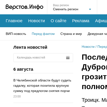
Ваш регион
Главное
Новости
О сайте
Реклама
Афиш
ВИП-новость
Перед фактом
Страна и мир
Дежурная ч
Новости
/
Перед
Лента новостей
После
Календарь новостей
Дубро
6 августа
грози
В Челябинской области будут судить
полно
гадалку, которая похитила крупную
сумму под предлогом снятия порчи
23:00
Троицк. М