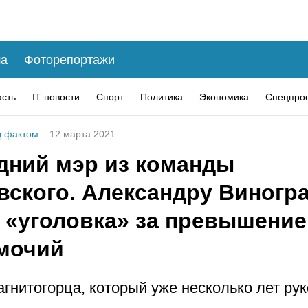
а
Фоторепортажи
асть
IT новости
Спорт
Политика
Экономика
Спецпро
 фактом
12 марта 2021
дний мэр из команды
вского. Александру Виногр
т «уголовка» за превышение
мочий
агнитогорца, который уже несколько лет ру