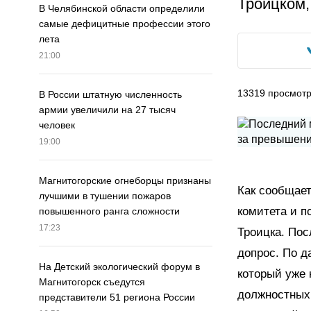
Троицком,
В Челябинской области определили
самые дефицитные профессии этого
лета
21:00
13319
просмот
В России штатную численность
армии увеличили на 27 тысяч
человек
19:00
Магнитогорские огнеборцы признаны
Как сообщает
лучшими в тушении пожаров
комитета и п
повышенного ранга сложности
17:23
Троицка. Пос
допрос. По д
На Детский экологический форум в
который уже 
Магнитогорск съедутся
должностных 
представители 51 региона России