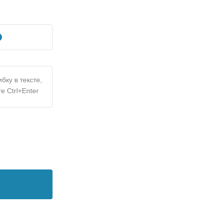
бку в тексте,
е Ctrl+Enter