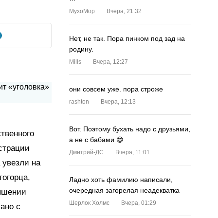
MyxoMop
Вчера, 21:32
Нет, не так. Пора пинком под зад на
родину.
Mills
Вчера, 12:27
они совсем уже. пора строже
rashton
Вчера, 12:13
Вот. Поэтому бухать надо с друзьями,
ственного
а не с бабами 😁
страции
Дмитрий-ДС
Вчера, 11:01
 увезли на
тогорца,
Ладно хоть фамилию написали,
очередная загорелая неадекватка
вышении
Шерлок Холмс
Вчера, 01:29
ано с