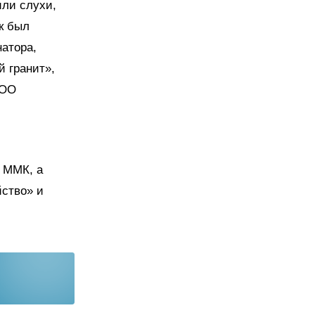
или слухи,
к был
натора,
 гранит»,
ООО
а ММК, а
йство» и