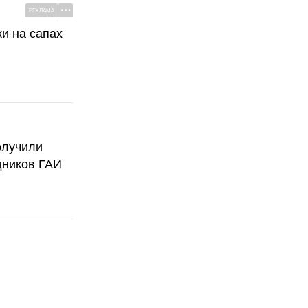
РЕКЛАМА
ки на сапах
олучили
дников ГАИ