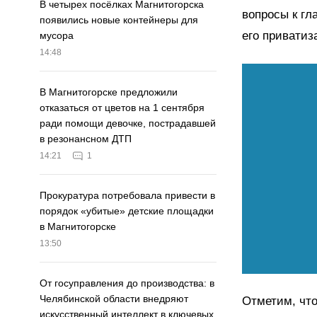
В четырех посёлках Магнитогорска
вопросы к гл
появились новые контейнеры для
его приватиз
мусора
14:48
В Магнитогорске предложили
отказаться от цветов на 1 сентября
ради помощи девочке, пострадавшей
в резонансном ДТП
14:21
1
Прокуратура потребовала привести в
порядок «убитые» детские площадки
в Магнитогорске
13:50
От госуправления до производства: в
Челябинской области внедряют
Отметим, что
искусственный интеллект в ключевых