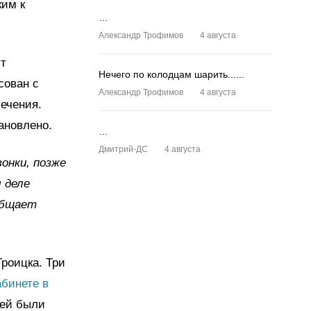
ким к
…
Александр Трофимов
4 августа
ут
Нечего по колодцам шарить......
сован с
Александр Трофимов
4 августа
сечения.
ановлено.
…
Дмитрий-ДС
4 августа
вонки, позже
 деле
общает
Троицка. Три
абинете в
лей были