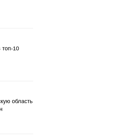
 топ-10
скую область
н