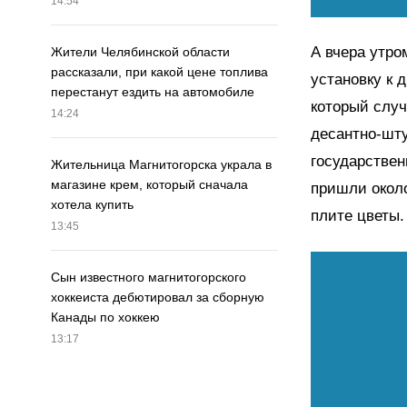
14:54
А вчера утро
Жители Челябинской области
рассказали, при какой цене топлива
установку к 
перестанут ездить на автомобиле
который случ
14:24
десантно-шт
государствен
Жительница Магнитогорска украла в
магазине крем, который сначала
пришли около
хотела купить
плите цветы.
13:45
Сын известного магнитогорского
хоккеиста дебютировал за сборную
Канады по хоккею
13:17