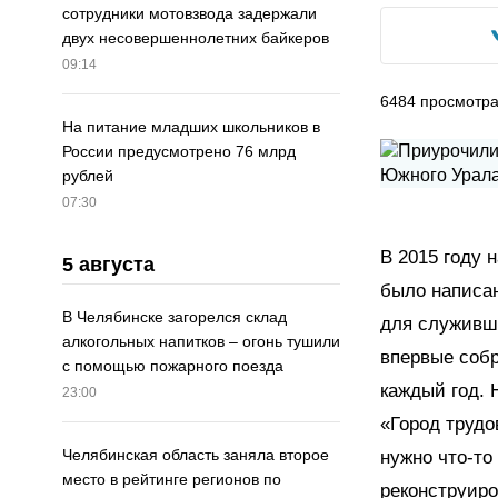
сотрудники мотовзвода задержали
двух несовершеннолетних байкеров
09:14
6484
просмотр
На питание младших школьников в
России предусмотрено 76 млрд
рублей
07:30
В 2015 году 
5 августа
было написан
В Челябинске загорелся склад
для служивши
алкогольных напитков – огонь тушили
впервые собр
с помощью пожарного поезда
каждый год. 
23:00
«Город трудо
Челябинская область заняла второе
нужно что-то
место в рейтинге регионов по
реконструиро