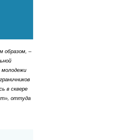
м образом, –
льной
я молодежи
граничников
сь в сквере
нт», оттуда