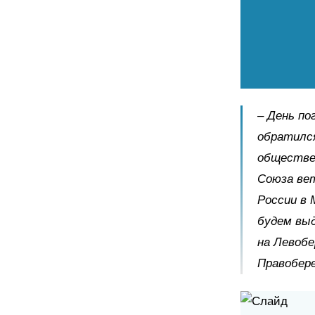
– День по
обратился
обществе
Союза вет
России в 
будем выд
на Левобе
Правобере