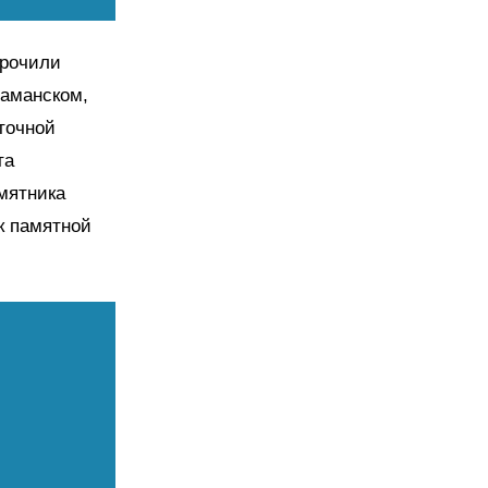
урочили
Даманском,
точной
та
мятника
к памятной