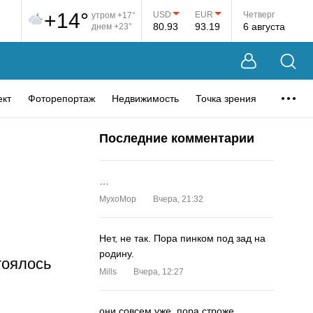
+14°
USD
EUR
Четверг
утром +17°
80.93
93.19
6 августа
днем +23°
ект
Фоторепортаж
Недвижимость
Точка зрения
Последние комментарии
…
MyxoMop
Вчера, 21:32
Нет, не так. Пора пинком под зад на
родину.
тоялось
Mills
Вчера, 12:27
они совсем уже. пора строже