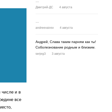
…
Дмитрий-ДС
4 августа
…
andreevaivsv
4 августа
Андрей, Слава таким парням как ты!
Соболезнование родным и близким.
serjeg3
3 августа
 числе и в
ередине все
место,