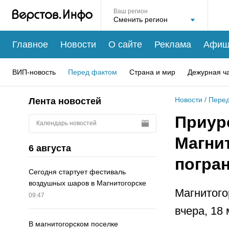
Ваш регион
Главное
Новости
О сайте
Реклама
Афиш
ВИП-новость
Перед фактом
Страна и мир
Дежурная ч
Новости
/
Перед
Лента новостей
Приур
Календарь новостей
Магни
6 августа
погра
Сегодня стартует фестиваль
воздушных шаров в Магнитогорске
Магнитого
09:47
вчера, 18
В магнитогорском поселке