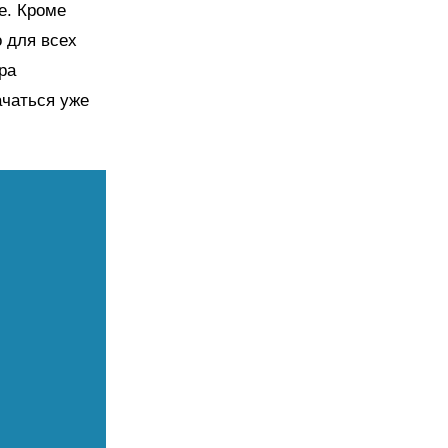
е. Кроме
о для всех
ра
ачаться уже