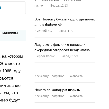
rashton
Вчера, 12:13
Вот. Поэтому бухать надо с друзьями,
а не с бабами 😁
Дмитрий-ДС
Вчера, 11:01
Ладно хоть фамилию написали,
очередная загорелая неадекватка
, на котором
Шерлок Холмс
Вчера, 01:29
 Это место
…
 1968 году
Александр Трофимов
4 августа
ираются
учил звание
Нечего по колодцам шарить......
 тем, что
Александр Трофимов
4 августа
квер будут