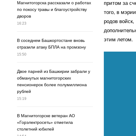
притом за сч
Магнитогорска рассказали о работах
по покосу травы и благоустройству
того, в мэри
дворов
родов войск,
16:23
дополнительн
этим летом.
В соседнем Башкортостане вновь
отразили атаку БПЛА на промзону
15:50
Двое парней из Башкирии забрали у
обманутых магнитогорских
пенсионерок более полумиллиона
рублей
15:19
В Магнитогорске ветеран АО
«Горэлектросеть» отметила
столетний юбилей