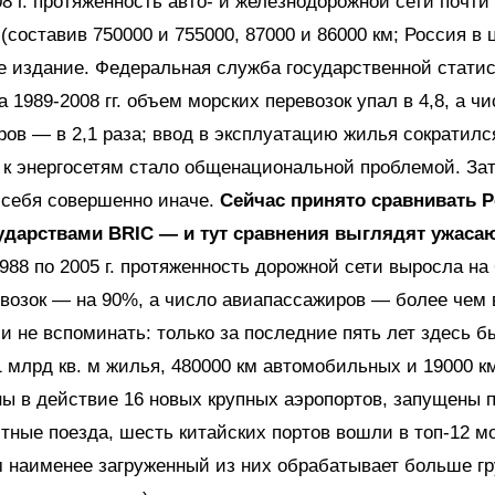
08 г. протяженность авто- и железнодорожной сети почти
(составив 750000 и 755000, 87000 и 86000 км; Россия в
издание. Федеральная служба государственной статист
За 1989-2008 гг. объем морских перевозок упал в 4,8, а ч
ов — в 2,1 раза; ввод в эксплуатацию жилья сократилс
к энергосетям стало общенациональной проблемой. Зат
 себя совершенно иначе.
Сейчас принято сравнивать 
ударствами BRIC — и тут сравнения выглядят ужас
988 по 2005 г. протяженность дорожной сети выросла на
возок — на 90%, а число авиапассажиров — более чем 
и не вспоминать: только за последние пять лет здесь б
1 млрд кв. м жилья, 480000 км автомобильных и 19000 к
ны в действие 16 новых крупных аэропортов, запущены 
тные поезда, шесть китайских портов вошли в топ-12 м
 наименее загруженный из них обрабатывает больше гр