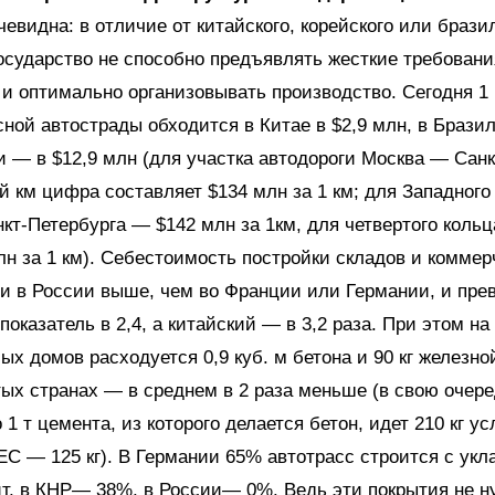
очевидна: в отличие от китайского, корейского или брази
осударство не способно предъявлять жесткие требовани
и оптимально организовывать производство. Сегодня 1
ной автострады обходится в Китае в $2,9 млн, в Брази
и — в $12,9 млн (для участка автодороги Москва — Сан
8-й км цифра составляет $134 млн за 1 км; для Западного
кт-Петербурга — $142 млн за 1км, для четвертого коль
лн за 1 км). Себестоимость постройки складов и коммер
и в России выше, чем во Франции или Германии, и пре
оказатель в 2,4, а китайский — в 3,2 раза. При этом на 
х домов расходуется 0,9 куб. м бетона и 90 кг железно
тых странах — в среднем в 2 раза меньше (в свою очере
1 т цемента, из которого делается бетон, идет 210 кг ус
 ЕС — 125 кг). В Германии 65% автотрасс строится с укл
т, в КНР— 38%, в России— 0%. Ведь эти покрытия не н