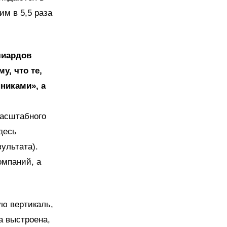
им в 5,5 раза
лиардов
у, что те,
нниками», а
масштабного
десь
ультата).
омпаний, а
ю вертикаль,
а выстроена,