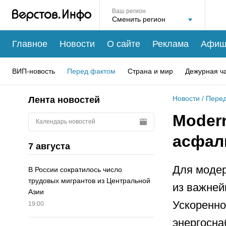
Ваш регион
Главное
Новости
О сайте
Реклама
Афиш
ВИП-новость
Перед фактом
Страна и мир
Дежурная ч
Новости
/
Перед
Лента новостей
Modern
Календарь новостей
асфал
7 августа
Для модер
В России сократилось число
трудовых мигрантов из Центральной
из важней
Азии
Ускоренно
19:00
энергосна