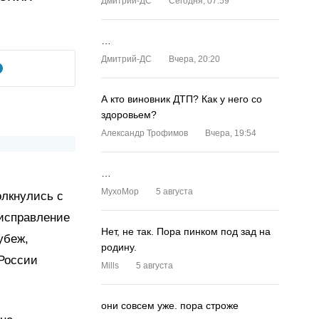
Дмитрий-ДС
Сегодня, 07:59
…
Дмитрий-ДС
Вчера, 20:20
А кто виновник ДТП? Как у него со
здоровьем?
Александр Трофимов
Вчера, 19:54
…
MyxoMop
5 августа
олкнулись с
 исправление
Нет, не так. Пора пинком под зад на
убеж,
родину.
 России
Mills
5 августа
они совсем уже. пора строже