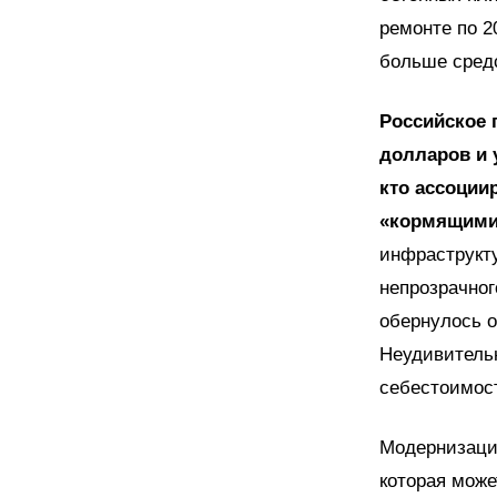
ремонте по 2
больше средс
Российское 
долларов и 
кто ассоции
«кормящими
инфраструкт
непрозрачног
обернулось о
Неудивительн
себестоимост
Модернизаци
которая може