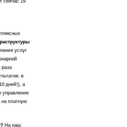
т сейчас 19
мплексных
раструктуры
вления услуг
онарной
 раза
льтатов: в
10 дней!), а
е управление
и на платную
и?
На наш