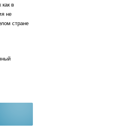
 как в
ия не
елом стране
вный