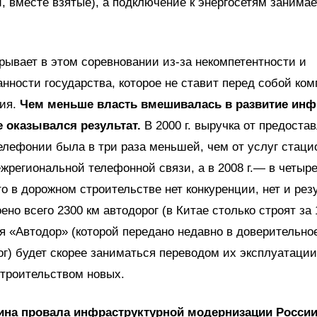
, вместе взятые), а подключение к энергосетям занимае
рывает в этом соревновании из-за некомпетентности и
нности государства, которое не ставит перед собой ко
тия.
Чем меньше власть вмешивалась в развитие инф
 оказывался результат.
В 2000 г. выручка от предоста
лефонии была в три раза меньшей, чем от услуг стаци
жрегиональной телефонной связи, а в 2008 г.— в четыре
о в дорожном строительстве нет конкуренции, нет и резу
оено всего 2300 км автодорог (в Китае столько строят за 
я «Автодор» (которой передано недавно в доверительно
ог) будет скорее заниматься переводом их эксплуатаци
строительством новых.
ина провала инфраструктурной модернизации Росси