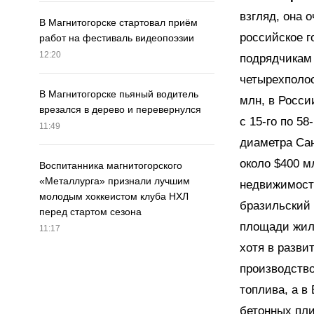
взгляд, она 
В Магнитогорске стартовал приём
российское г
работ на фестиваль видеопоэзии
12:20
подрядчикам 
четырехполос
В Магнитогорске пьяный водитель
млн, в Росси
врезался в дерево и перевернулся
с 15-го по 5
11:49
диаметра Сан
около $400 м
Воспитанника магнитогорского
«Металлурга» признали лучшим
недвижимост
молодым хоккеистом клуба НХЛ
бразильский п
перед стартом сезона
площади жилы
11:17
хотя в разви
производство 
топлива, а в
бетонных пли