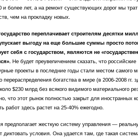
0 и более лет, а на ремонт существующих дорог мы трат
тв, чем на прокладку новых.
государство переплачивает строителям десятки мил
упускает выгоду на еще большие суммы просто потом
рует себя с государством, являются не «государстве
ся».
Не будет преувеличением сказать, что российские
урные проекты в последние годы стали местом самого 
о перераспределения богатства в мире (в 2006-2008 гг. з
коло $230 млрд без всякого видимого материального рез
о, что этот рынок полностью закрыт для иностранных к
ь работ здесь растет на 25-40% ежегодно.
я предполагает жесткую систему управления — реальну
т диктовать условия. Она удается там, где такая систем