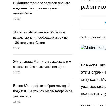
В Магнитогорске задержали пьяного
работнико
водителя без прав на чужом
автомобиле
17:50
Жителям Челябинской области в
5415
просмотр
выходные дни пообещали жару до
+36 градусов. Скрин
16:53
Жительница Магнитогорска украла у
Все успешно 
зазевавшейся знакомой телефон
этим огранич
16:21
ситуации. Мо
Более 80 штрафов собрал молодой
удалось моде
водитель на улицах Магнитогорска за
похвастать ту
два месяца
15:52