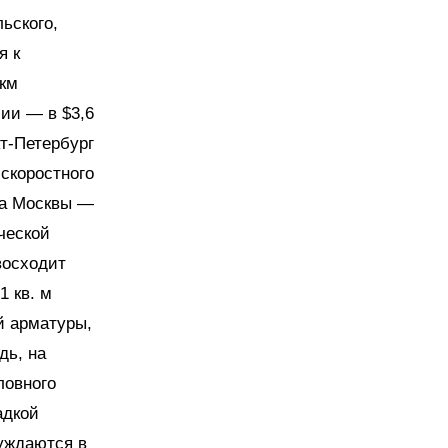
льского,
я к
 км
лии — в $3,6
кт-Петербург
 скоростного
ца Москвы —
ческой
восходит
1 кв. м
й арматуры,
дь, на
ловного
адкой
уждаются в