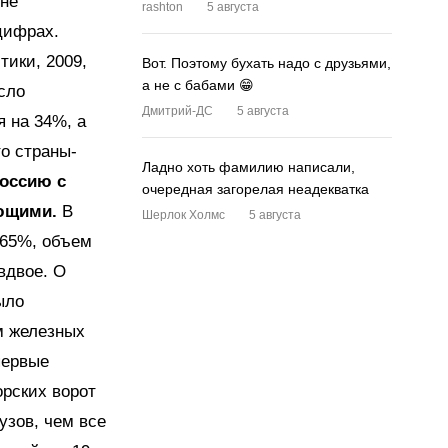
 не
rashton
5 августа
 цифрах.
ики, 2009,
Вот. Поэтому бухать надо с друзьями,
а не с бабами 😁
исло
Дмитрий-ДС
5 августа
я на 34%, а
о страны-
Ладно хоть фамилию написали,
Россию с
очередная загорелая неадекватка
ающими.
В
Шерлок Холмс
5 августа
 65%, объем
вдвое. О
ыло
м железных
первые
орских ворот
узов, чем все