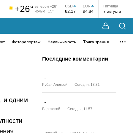
+26°
USD
EUR
Пятница
вечером +26°
82.17
94.84
7 августа
ночью +15°
ект
Фоторепортаж
Недвижимость
Точка зрения
Последние комментарии
…
Рубан Алексей
Сегодня, 13:31
, и одним
…
Верстовой
Сегодня, 11:57
упности
…
ения