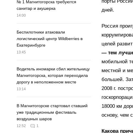
порты России
№ 1 Магнитогорска требуются
санитар и акушерка
дней.
14:00
Россия проиг
Беспилотники атаковали
коррумпирова
логистический центр Wildberries в
целей разви
Екатеринбурге
— тем лучше
13:45
мобильной те
Водитель иномарки сбил жительницу
местной и ме
Магнитогорска, которая переходила
большей. Зат
дорогу в неположенном месте
2008 г. постр
13:14
госкорпораци
18000 км дор
В Магнитогорске стартовал ставший
уже традиционным фестиваль
основу, чем 
воздушных шаров
12:52
1
Какова прич