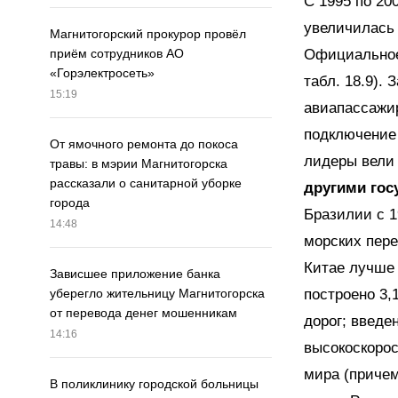
С 1995 по 20
увеличилась 
Магнитогорский прокурор провёл
Официальное 
приём сотрудников АО
«Горэлектросеть»
табл. 18.9). 
15:19
авиапассажир
подключение 
От ямочного ремонта до покоса
лидеры вели
травы: в мэрии Магнитогорска
рассказали о санитарной уборке
другими гос
города
Бразилии с 1
14:48
морских пере
Китае лучше 
Зависшее приложение банка
построено 3,
уберегло жительницу Магнитогорска
от перевода денег мошенникам
дорог; введе
14:16
высокоскорос
мира (причем
В поликлинику городской больницы