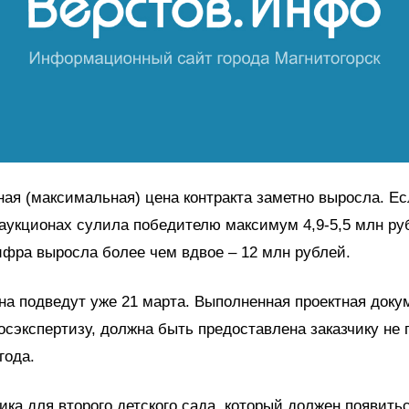
ная (максимальная) цена контракта заметно выросла. Ес
аукционах сулила победителю максимум 4,9-5,5 млн руб
ифра выросла более чем вдвое – 12 млн рублей.
на подведут уже 21 марта. Выполненная проектная доку
сэкспертизу, должна быть предоставлена заказчику не 
года.
ка для второго детского сада, который должен появитьс