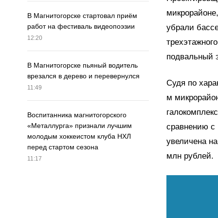
микрорайоне
В Магнитогорске стартовал приём
работ на фестиваль видеопоэзии
убрали бассе
12:20
трехэтажного
подвальный э
В Магнитогорске пьяный водитель
врезался в дерево и перевернулся
Судя по харак
11:49
м микрорайон
галокомплекс
Воспитанника магнитогорского
«Металлурга» признали лучшим
сравнению с 
молодым хоккеистом клуба НХЛ
увеличена на
перед стартом сезона
млн рублей.
11:17