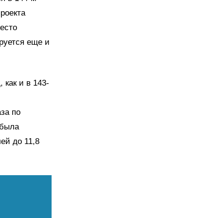
проекта
место
руется еще и
 как и в 143-
с
аза по
 была
ей до 11,8