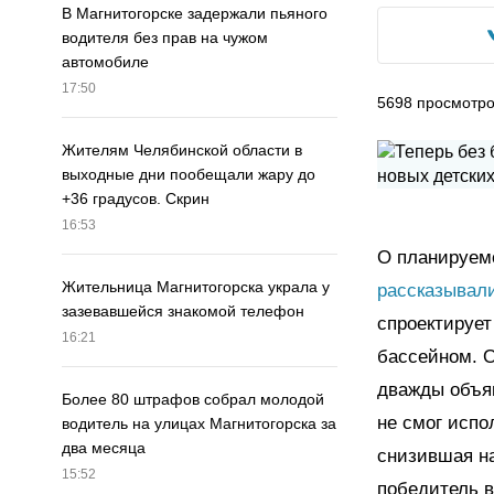
В Магнитогорске задержали пьяного
водителя без прав на чужом
автомобиле
17:50
5698
просмотр
Жителям Челябинской области в
выходные дни пообещали жару до
+36 градусов. Скрин
16:53
О планируем
Жительница Магнитогорска украла у
рассказывал
зазевавшейся знакомой телефон
спроектирует
16:21
бассейном. О
дважды объяв
Более 80 штрафов собрал молодой
не смог испо
водитель на улицах Магнитогорска за
два месяца
снизившая н
15:52
победитель в