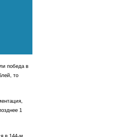
ли победа в
лей, то
ментация,
позднее 1
я в 144-м