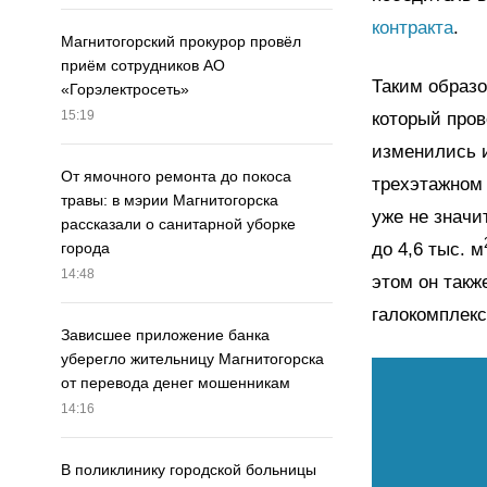
контракта
.
Магнитогорский прокурор провёл
приём сотрудников АО
Таким образо
«Горэлектросеть»
15:19
который пров
изменились и
От ямочного ремонта до покоса
трехэтажном 
травы: в мэрии Магнитогорска
уже не значи
рассказали о санитарной уборке
до 4,6 тыс. м
города
14:48
этом он такж
галокомплекс
Зависшее приложение банка
уберегло жительницу Магнитогорска
от перевода денег мошенникам
14:16
В поликлинику городской больницы