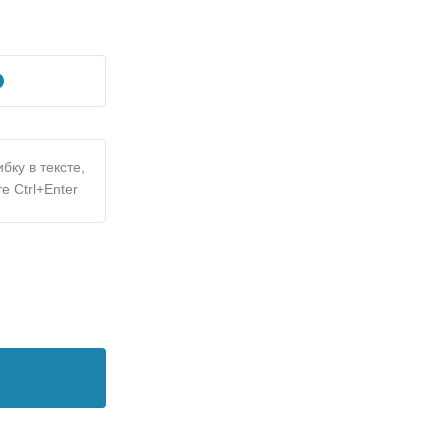
бку в тексте,
е Ctrl+Enter