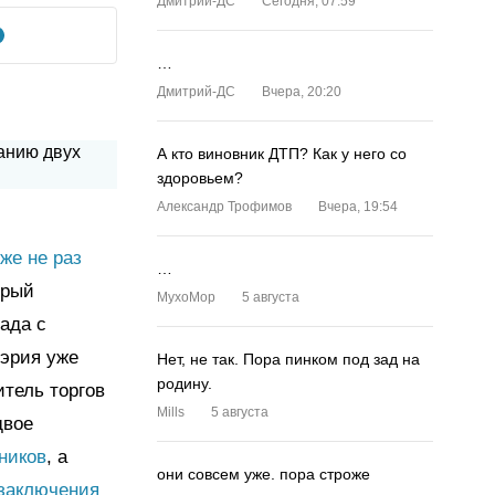
Дмитрий-ДС
Сегодня, 07:59
…
Дмитрий-ДС
Вчера, 20:20
А кто виновник ДТП? Как у него со
здоровьем?
Александр Трофимов
Вчера, 19:54
же не раз
…
орый
MyxoMop
5 августа
сада с
Мэрия уже
Нет, не так. Пора пинком под зад на
родину.
итель торгов
Mills
5 августа
двое
ников
, а
они совсем уже. пора строже
 заключения