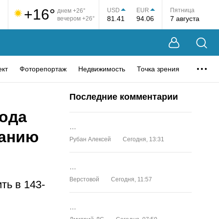
+16°
USD
EUR
Пятница
днем +26°
81.41
94.06
7 августа
вечером +26°
ект
Фоторепортаж
Недвижимость
Точка зрения
Последние комментарии
рода
…
ванию
Рубан Алексей
Сегодня, 13:31
…
Верстовой
Сегодня, 11:57
ь в 143-
…