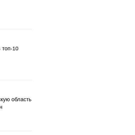
 топ-10
скую область
н