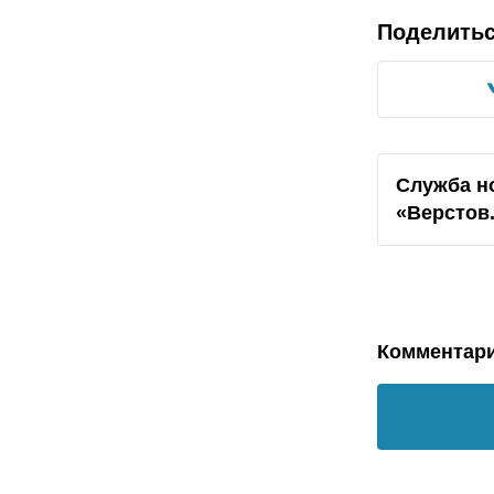
Поделить
Служба н
«Верстов
Комментар