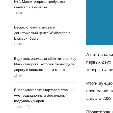
№ 1 Магнитогорска требуются
санитар и акушерка
14:00
Беспилотники атаковали
логистический центр Wildberries в
Екатеринбурге
13:45
А вот началь
Водитель иномарки сбил жительницу
первых двух 
Магнитогорска, которая переходила
теперь эта ц
дорогу в неположенном месте
13:14
Итоги аукцио
В Магнитогорске стартовал ставший
прошедшая го
уже традиционным фестиваль
августа 2022 
воздушных шаров
12:52
1
Проектировщи