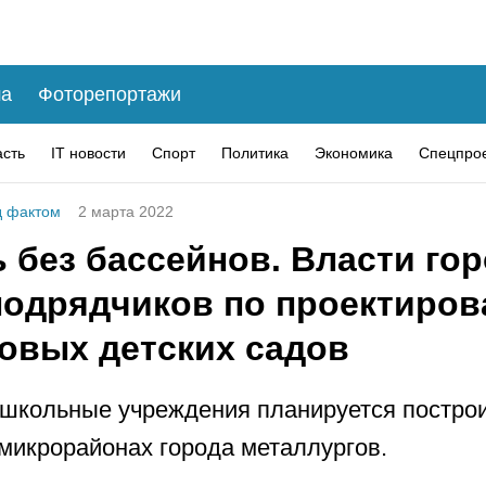
а
Фоторепортажи
асть
IT новости
Спорт
Политика
Экономика
Спецпро
 фактом
2 марта 2022
 без бассейнов. Власти го
подрядчиков по проектиро
новых детских садов
кольные учреждения планируется построит
 микрорайонах города металлургов.