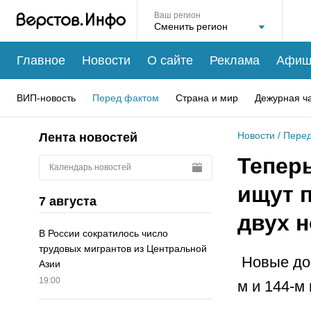
Ваш регион
Главное
Новости
О сайте
Реклама
Афиш
ВИП-новость
Перед фактом
Страна и мир
Дежурная ч
Новости
/
Перед
Лента новостей
Теперь
Календарь новостей
ищут 
7 августа
двух 
В России сократилось число
трудовых мигрантов из Центральной
Новые дош
Азии
19:00
м и 144-м