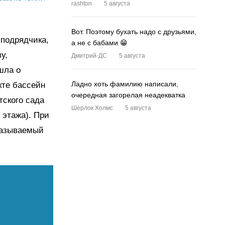
rashton
5 августа
Вот. Поэтому бухать надо с друзьями,
 подрядчика,
а не с бабами 😁
у,
Дмитрий-ДС
5 августа
шла о
Ладно хоть фамилию написали,
кте бассейн
очередная загорелая неадекватка
тского сада
Шерлок Холмс
5 августа
 этажа). При
 называемый