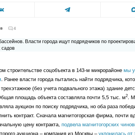
ов
4
ом строительстве соцобъекта в 143-м микрорайоне
мы у
и
. Ранее власти города пытались найти подрядчика, кот
 трехэтажное (без учета подвального этажа) здание дет
2
бщая площадь объекта составляла почти 5,5 тыс. м
. 
ляла аукцион по поиску подрядчика, но оба раза побед
лнить контракт. Сначала магнитогорская фирма, почти в
ачальную цену контракта,
подвела магнитогорских чинов
торого аукциона – компания из Москвы –
уклонилась от