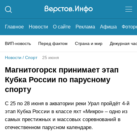
Главное
Новости
О сайте
Реклама
Афиша
Фотор
ВИП-новость
Перед фактом
Страна и мир
Дежурная ча
Новости
/
Спорт
25 июня
Магнитогорск принимает этап
Кубка России по парусному
спорту
С 25 по 28 июня в акватории реки Урал пройдёт 4-й
этап Кубка России в классе яхт «Микро» – одно из
самых престижных и массовых соревнований в
отечественном парусном календаре.