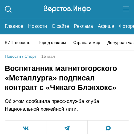
Главное
Новости
О сайте
Реклама
Афиша
Фотор
ВИП-новость
Перед фактом
Страна и мир
Дежурная ча
Новости
/
Спорт
15 мая
Воспитанник магнитогорского
«Металлурга» подписал
контракт с «Чикаго Блэкхокс»
Об этом сообщила пресс-служба клуба
Национальной хоккейной лиги.